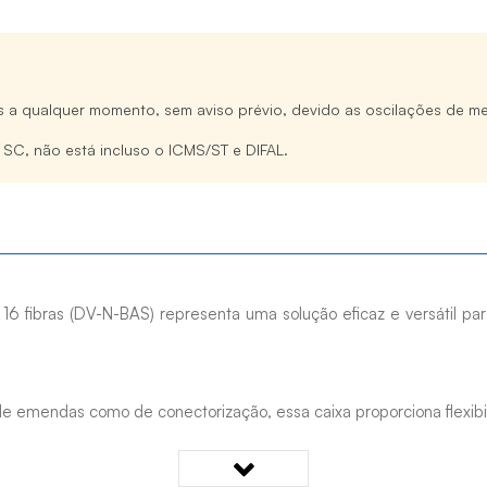
s a qualquer momento, sem aviso prévio, devido as oscilações de me
e SC, não está incluso o ICMS/ST e DIFAL.
16 fibras (DV-N-BAS) representa uma solução eficaz e versátil pa
de emendas como de conectorização, essa caixa proporciona flexibil
s por meio de um sistema mecânico simples, utilizando apenas 2 