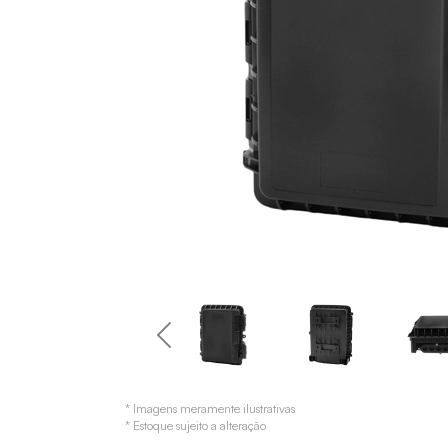
* Imagens meramente ilustrativas
* Estoque sujeito a alteração