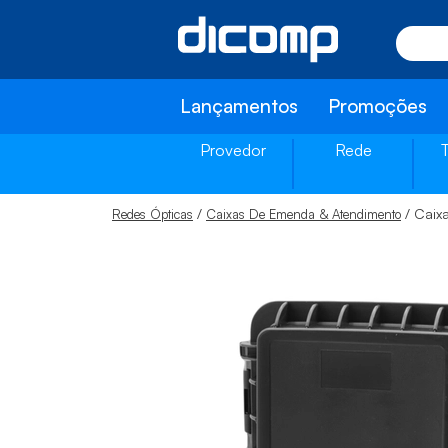
Lançamentos
Promoções
Provedor
Rede
/
/ Caix
Redes Ópticas
Caixas De Emenda & Atendimento