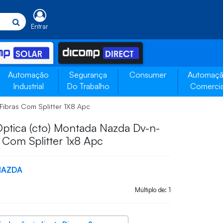
Entrar
Automação
Segurança
Consumer
Automaç
Industrial
Do Trabalho
Comercia
Fibras Com Splitter 1X8 Apc
ptica (cto) Montada Nazda Dv-n-
s Com Splitter 1x8 Apc
NAZDA
Múltiplo de: 1