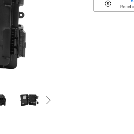
A
Receb