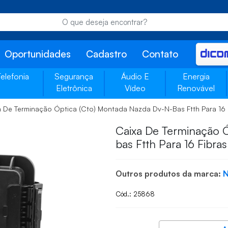
Oportunidades
Cadastro
Contato
Telefonia
Segurança
Áudio E
Energia
Eletrônica
Vídeo
Renovável
a De Terminação Óptica (Cto) Montada Nazda Dv-N-Bas Ftth Para 16 
Caixa De Terminação Ó
bas Ftth Para 16 Fibra
Outros produtos da marca:
Cód.: 25868