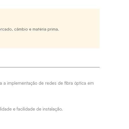
rcado, câmbio e matéria prima.
ra a implementação de redes de fibra óptica em
idade e facilidade de instalação.
presilhas. Essa abordagem não apenas agiliza o