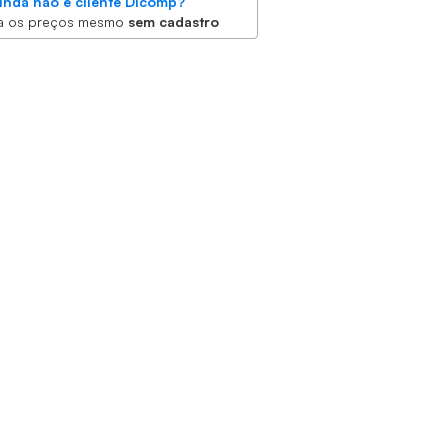
inda não é cliente Dicomp?
a os preços mesmo
sem cadastro