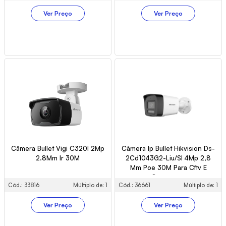
Ver Preço
Ver Preço
Câmera Bullet Vigi C320I 2Mp
Câmera Ip Bullet Hikvision Ds-
2.8Mm Ir 30M
2Cd1043G2-Liu/Sl 4Mp 2,8
Mm Poe 30M Para Cftv E
Segurança
Cód.: 33816
Múltiplo de: 1
Cód.: 36661
Múltiplo de: 1
Ver Preço
Ver Preço