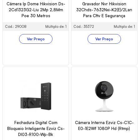
Câmera Ip Dome Hikvision Ds-
Gravador Nvr Hikvision
2Cd1323G2-Liu 2Mp 2,8Mm
32Chds-7632Nxi-K2(E)/2Lan
Poe 30 Metros
Para Cftv E Segurança
Cód.: 29008
Múltiplo de: 1
Cód.: 35372
Múltiplo de: 1
Ver Preço
Ver Preço
Fechadura Digital Com
Câmera Interna Ezviz Cs-C1C-
Bloqueio Inteligente Ezviz Cs-
E0-1E2Wf 1080P Hd (Rtmp)
Dl03-R100-Wp-Bk