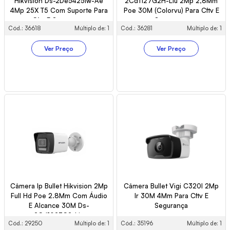
Hikvision Ds-2De5425Iw-Ae
2Cd1127G2H-Liu 2Mp 2,8Mm
4Mp 25X T5 Com Suporte Para
Poe 30M (Colorvu) Para Cftv E
Cftv E Segurança
Segurança
Cód.: 36618
Múltiplo de: 1
Cód.: 36281
Múltiplo de: 1
Ver Preço
Ver Preço
Câmera Ip Bullet Hikvision 2Mp
Câmera Bullet Vigi C320I 2Mp
Full Hd Poe 2.8Mm Com Áudio
Ir 30M 4Mm Para Cftv E
E Alcance 30M Ds-
Segurança
2Cd1023G2-Liu
Cód.: 29250
Múltiplo de: 1
Cód.: 35196
Múltiplo de: 1