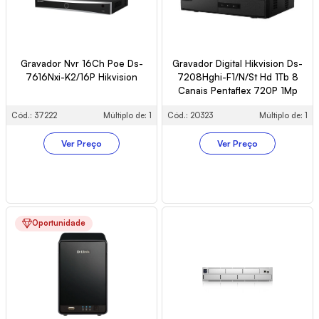
Gravador Nvr 16Ch Poe Ds-
Gravador Digital Hikvision Ds-
7616Nxi-K2/16P Hikvision
7208Hghi-F1/N/St Hd 1Tb 8
Canais Pentaflex 720P 1Mp
Cód.: 37222
Múltiplo de: 1
Cód.: 20323
Múltiplo de: 1
Ver Preço
Ver Preço
Oportunidade