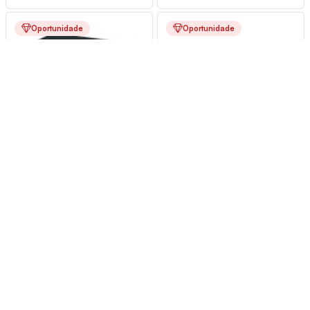
Oportunidade
Oportunidade
Dvr Intelbras 4D1 120M 4
Nvr Trendnet Full Hd Tv-
Canais
Nvr216 16Canais Poe
Cód.: 8974
Múltiplo de: 1
Cód.: 12913
Múltiplo de: 1
Ver Preço
Ver Preço
Primeira
1
2
3
4
Última