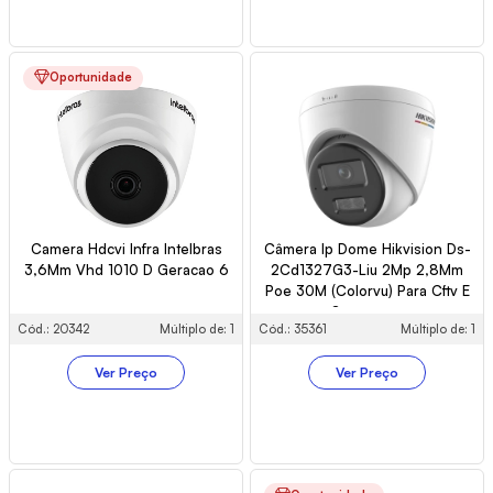
Oportunidade
Camera Hdcvi Infra Intelbras
Câmera Ip Dome Hikvision Ds-
3,6Mm Vhd 1010 D Geracao 6
2Cd1327G3-Liu 2Mp 2,8Mm
Poe 30M (Colorvu) Para Cftv E
Segurança
Cód.: 20342
Múltiplo de: 1
Cód.: 35361
Múltiplo de: 1
Ver Preço
Ver Preço