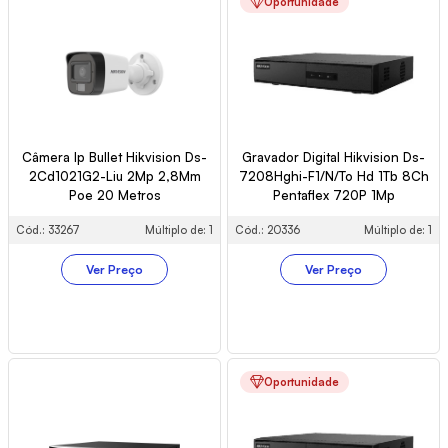
Oportunidade
Câmera Ip Bullet Hikvision Ds-
Gravador Digital Hikvision Ds-
2Cd1021G2-Liu 2Mp 2,8Mm
7208Hghi-F1/N/To Hd 1Tb 8Ch
Poe 20 Metros
Pentaflex 720P 1Mp
Cód.: 33267
Múltiplo de: 1
Cód.: 20336
Múltiplo de: 1
Ver Preço
Ver Preço
Oportunidade