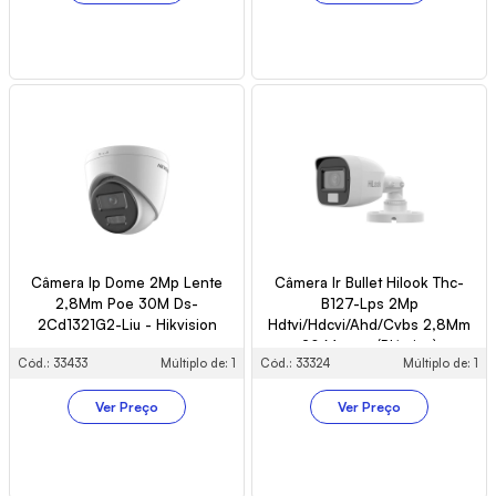
Câmera Ip Dome 2Mp Lente
Câmera Ir Bullet Hilook Thc-
2,8Mm Poe 30M Ds-
B127-Lps 2Mp
2Cd1321G2-Liu - Hikvision
Hdtvi/Hdcvi/Ahd/Cvbs 2,8Mm
20 Metros (Plástico)
Cód.: 33433
Múltiplo de: 1
Cód.: 33324
Múltiplo de: 1
Ver Preço
Ver Preço