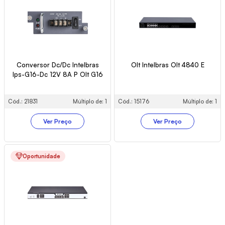
Conversor Dc/Dc Intelbras
Olt Intelbras Olt 4840 E
Ips-G16-Dc 12V 8A P Olt G16
Cód.: 21831
Múltiplo de: 1
Cód.: 15176
Múltiplo de: 1
Ver Preço
Ver Preço
Oportunidade