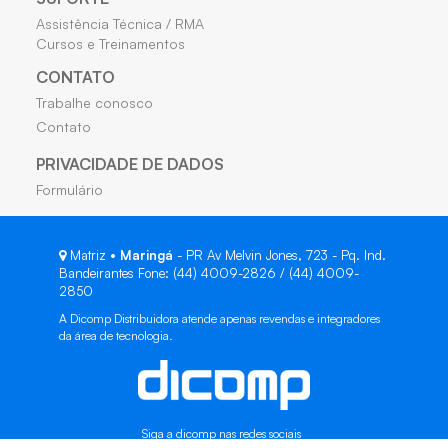
Assistência Técnica / RMA
Cursos e Treinamentos
CONTATO
Trabalhe conosco
Contato
PRIVACIDADE DE DADOS
Formulário
Matriz •
Maringá
- PR Av Melvin Jones, 723 - Pq. Ind.
Bandeirantes Fone: (44) 4009-2826 / (44) 4009-
2850
A Dicomp Distribuidora atende apenas revendas e integradores
da área de tecnologia.
Siga a dicomp nas redes sociais