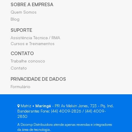
SOBRE A EMPRESA
Quem Somos
Blog
SUPORTE
Assistência Técnica / RMA
Cursos e Treinamentos
CONTATO
Trabalhe conosco
Contato
PRIVACIDADE DE DADOS
Formulário
Matriz •
Maringá
- PR Av Melvin Jones, 723 - Pq. Ind.
Bandeirantes Fone: (44) 4009-2826 / (44) 4009-
2850
A Dicomp Distribuidora atende apenas revendas e integradores
da área de tecnologia.