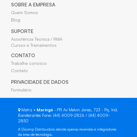
SOBRE A EMPRESA
Quem Somos
Blog
SUPORTE
Assistência Técnica / RMA
Cursos e Treinamentos
CONTATO
Trabalhe conosco
Contato
PRIVACIDADE DE DADOS
Formulário
Matriz •
Maringá
- PR Av Melvin Jones, 723 - Pq. Ind.
Bandeirantes Fone: (44) 4009-2826 / (44) 4009-
2850
A Dicomp Distribuidora atende apenas revendas e integradores
da área de tecnologia.