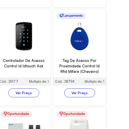
Lançamento
Controlador De Acesso
Tag De Acesso Por
Control Id Idtouch Ask
Proximidade Control Id
Rfid Mifare (Chaveiro)
Cód.: 25177
Múltiplo de: 1
Cód.: 28794
Múltiplo de: 1
Ver Preço
Ver Preço
Oportunidade
Oportunidade