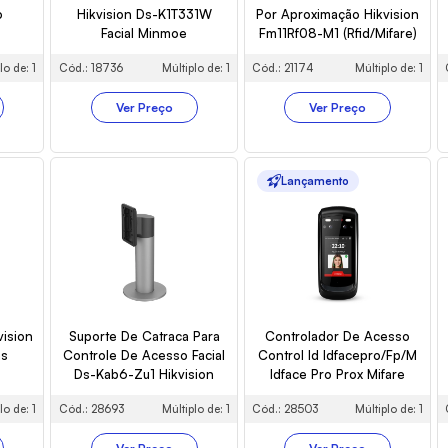
o
Hikvision Ds-K1T331W
Por Aproximação Hikvision
Facial Minmoe
Fm11Rf08-M1 (Rfid/Mifare)
lo de: 1
Cód.: 18736
Múltiplo de: 1
Cód.: 21174
Múltiplo de: 1
Ver Preço
Ver Preço
Lançamento
vision
Suporte De Catraca Para
Controlador De Acesso
as
Controle De Acesso Facial
Control Id Idfacepro/Fp/M
Ds-Kab6-Zu1 Hikvision
Idface Pro Prox Mifare
lo de: 1
Cód.: 28693
Múltiplo de: 1
Cód.: 28503
Múltiplo de: 1