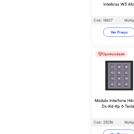
Intelbras W3 All
Cód.: 18627
Múltip
Ver Preço
Oportunidade
Módulo Interfone Hik
Ds-Kd-Kp 6 Tecl
Cód.: 23036
Múltip