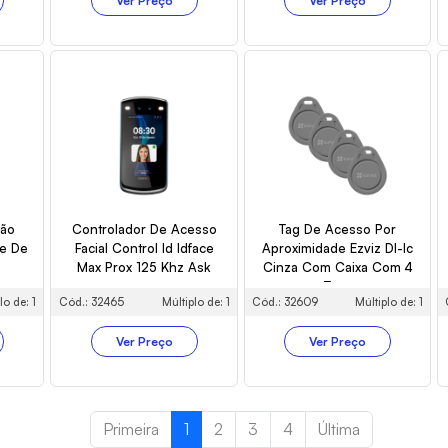
Ver Preço
Ver Preço
ção
Controlador De Acesso
Tag De Acesso Por
le De
Facial Control Id Idface
Aproximidade Ezviz Dl-Ic
Max Prox 125 Khz Ask
Cinza Com Caixa Com 4
Tags
lo de: 1
Cód.: 32465
Múltiplo de: 1
Cód.: 32609
Múltiplo de: 1
Ver Preço
Ver Preço
Primeira
1
2
3
4
Última