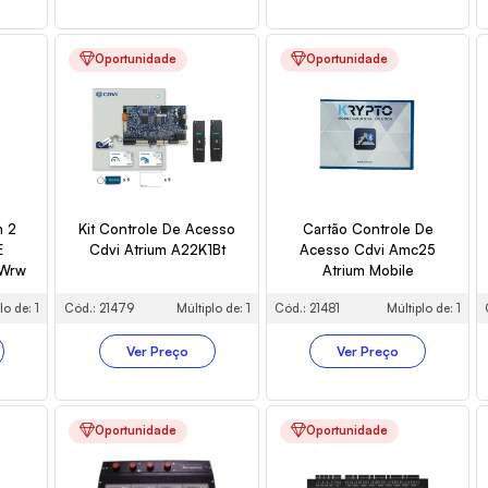
Oportunidade
Oportunidade
m 2
Kit Controle De Acesso
Cartão Controle De
E
Cdvi Atrium A22K1Bt
Acesso Cdvi Amc25
 Wrw
Atrium Mobile
lo de: 1
Cód.: 21479
Múltiplo de: 1
Cód.: 21481
Múltiplo de: 1
Ver Preço
Ver Preço
Oportunidade
Oportunidade