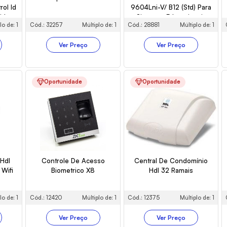
rol Id
9604Lni-V/ B12 (Std) Para
idro
Sistemas Educacionais
lo de: 1
Cód.: 32257
Múltiplo de: 1
Cód.: 28881
Múltiplo de: 1
Ver Preço
Ver Preço
Oportunidade
Oportunidade
 Hdl
Controle De Acesso
Central De Condomínio
Wifi
Biometrico X8
Hdl 32 Ramais
lo de: 1
Cód.: 12420
Múltiplo de: 1
Cód.: 12375
Múltiplo de: 1
Ver Preço
Ver Preço