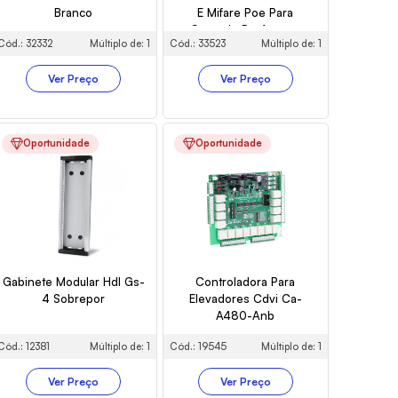
Branco
E Mifare Poe Para
Controle De Acesso
Cód.: 32332
Múltiplo de: 1
Cód.: 33523
Múltiplo de: 1
Ver Preço
Ver Preço
Oportunidade
Oportunidade
Gabinete Modular Hdl Gs-
Controladora Para
4 Sobrepor
Elevadores Cdvi Ca-
A480-Anb
Cód.: 12381
Múltiplo de: 1
Cód.: 19545
Múltiplo de: 1
Ver Preço
Ver Preço