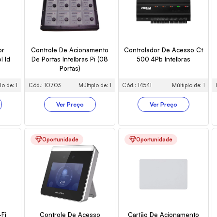
or
Controle De Acionamento
Controlador De Acesso Ct
l Id
De Portas Intelbras Pi (08
500 4Pb Intelbras
Portas)
lo de: 1
Cód.: 10703
Múltiplo de: 1
Cód.: 14541
Múltiplo de: 1
Ver Preço
Ver Preço
Oportunidade
Oportunidade
-Fi
Controle De Acesso
Cartão De Acionamento