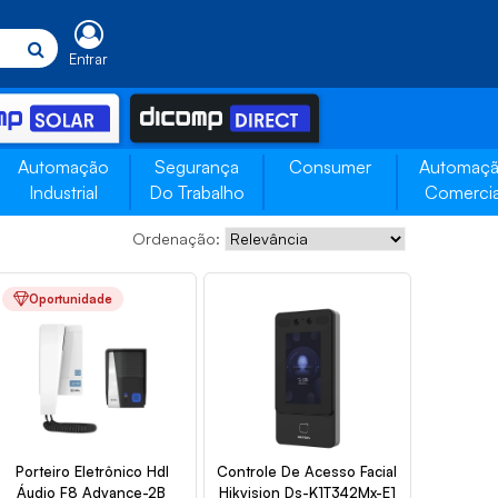
Entrar
Automação
Segurança
Consumer
Automaç
Industrial
Do Trabalho
Comercia
Ordenação:
Oportunidade
Porteiro Eletrônico Hdl
Controle De Acesso Facial
Áudio F8 Advance-2B
Hikvision Ds-K1T342Mx-E1