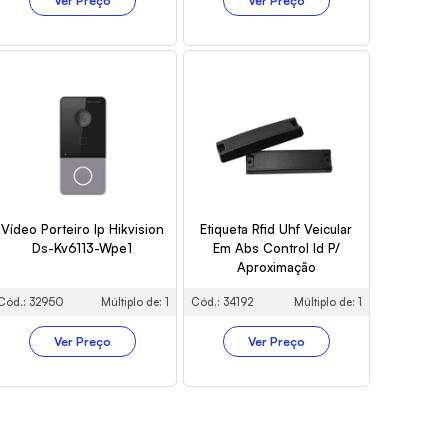
Ver Preço
Ver Preço
Vídeo Porteiro Ip Hikvision
Etiqueta Rfid Uhf Veicular
Ds-Kv6113-Wpe1
Em Abs Control Id P/
Aproximação
Cód.: 32950
Múltiplo de: 1
Cód.: 34192
Múltiplo de: 1
Ver Preço
Ver Preço