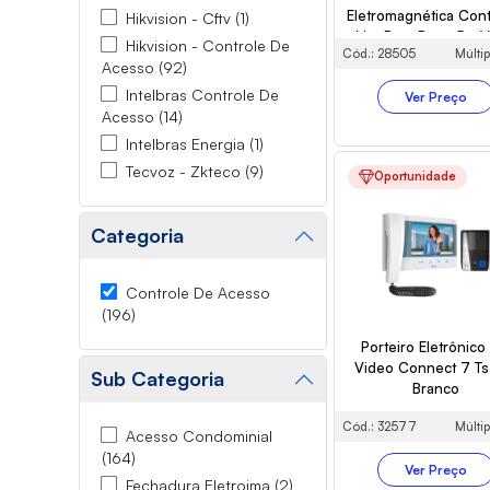
Eletromagnética Cont
Hikvision - Cftv (1)
Lite Para Porta De V
Hikvision - Controle De
Cód.: 28505
Múltip
Acesso (92)
Intelbras Controle De
Ver Preço
Acesso (14)
Intelbras Energia (1)
Tecvoz - Zkteco (9)
Oportunidade
Categoria
Controle De Acesso
(196)
Porteiro Eletrônico
Video Connect 7 Ts 
Sub Categoria
Branco
Cód.: 32577
Múltip
Acesso Condominial
(164)
Ver Preço
Fechadura Eletroima (2)