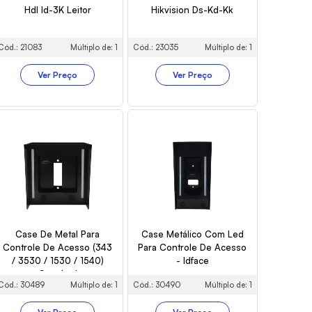
Hdl Id-3K Leitor
Hikvision Ds-Kd-Kk
Cód.: 21083
Múltiplo de: 1
Cód.: 23035
Múltiplo de: 1
Ver Preço
Ver Preço
Case De Metal Para
Case Metálico Com Led
Controle De Acesso (343
Para Controle De Acesso
/ 3530 / 1530 / 1540)
- Idface
Com Led
Cód.: 30489
Múltiplo de: 1
Cód.: 30490
Múltiplo de: 1