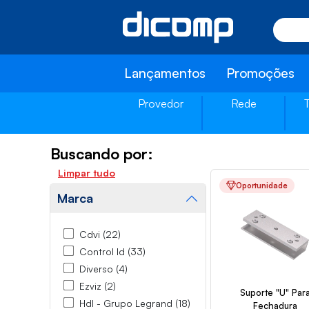
Lançamentos
Promoções
Provedor
Rede
Buscando por:
Limpar tudo
Oportunidade
Marca
Cdvi (22)
Control Id (33)
Diverso (4)
Ezviz (2)
Suporte "U" Par
Hdl - Grupo Legrand (18)
Fechadura