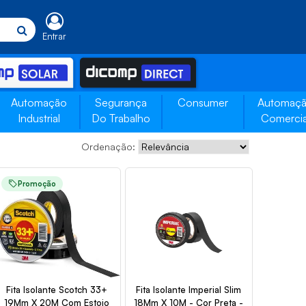
Entrar
Automação
Segurança
Consumer
Automaç
Industrial
Do Trabalho
Comercia
Ordenação:
Promoção
Fita Isolante Scotch 33+
Fita Isolante Imperial Slim
19Mm X 20M Com Estojo
18Mm X 10M - Cor Preta -