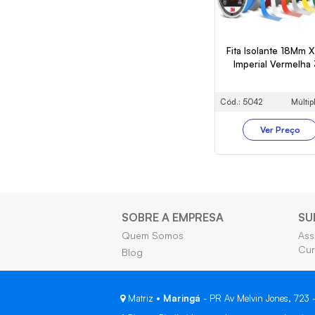
Fita Isolante 18Mm 
Imperial Vermelha
Cód.: 5042
Múltip
Ver Preço
SOBRE A EMPRESA
SU
Quem Somos
Ass
Cur
Blog
Matriz •
Maringá
- PR Av Melvin Jones, 723