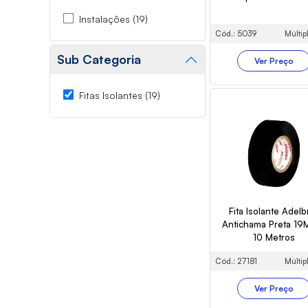
Instalações (19)
Cód.: 5039
Múltip
Sub Categoria
Ver Preço
Fitas Isolantes (19)
Fita Isolante Adelb
Antichama Preta 19
10 Metros
Cód.: 27181
Múltip
Ver Preço