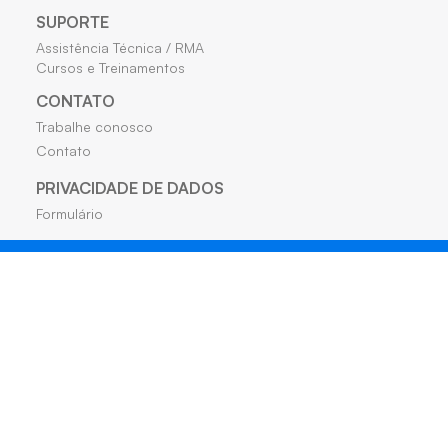
SUPORTE
Assistência Técnica / RMA
Cursos e Treinamentos
CONTATO
Trabalhe conosco
Contato
PRIVACIDADE DE DADOS
Formulário
Matriz •
Maringá
- PR Av Melvin Jones, 723 - Pq. Ind.
Bandeirantes Fone: (44) 4009-2826 / (44) 4009-
2850
A Dicomp Distribuidora atende apenas revendas e integradores
da área de tecnologia.