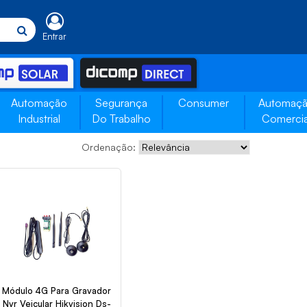
Entrar
Automação
Segurança
Consumer
Automaç
Industrial
Do Trabalho
Comercia
Ordenação:
Módulo 4G Para Gravador
Nvr Veicular Hikvision Ds-