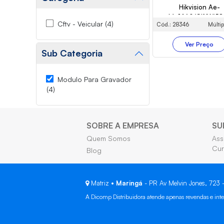
Hikvision Ae-
Mp1460/Glf/Wi58
Cftv - Veicular (4)
Cód.: 28346
Múltip
Ver Preço
Sub Categoria
Modulo Para Gravador
(4)
SOBRE A EMPRESA
SU
Quem Somos
Ass
Cur
Blog
Matriz •
Maringá
- PR Av Melvin Jones, 723
A Dicomp Distribuidora atende apenas revendas e inte