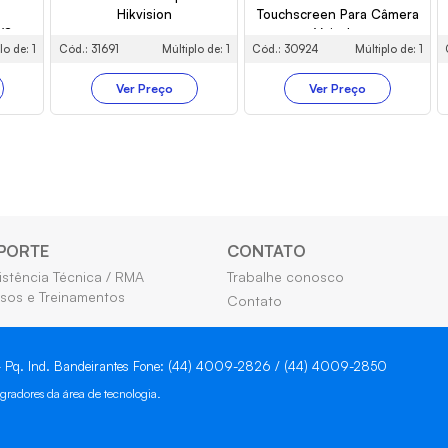
Hikvision
Touchscreen Para Câmera
/S
Veicular
lo de: 1
Cód.: 31691
Múltiplo de: 1
Cód.: 30924
Múltiplo de: 1
Ver Preço
Ver Preço
PORTE
CONTATO
istência Técnica / RMA
Trabalhe conosco
sos e Treinamentos
Contato
 - Pq. Ind. Bandeirantes Fone: (44) 4009-2826 / (44) 4009-2850
gradores da área de tecnologia.