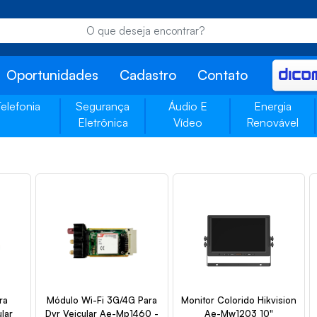
Oportunidades
Cadastro
Contato
Telefonia
Segurança
Áudio E
Energia
Eletrônica
Vídeo
Renovável
ra
Módulo Wi-Fi 3G/4G Para
Monitor Colorido Hikvision
lar
Dvr Veicular Ae-Mp1460 -
Ae-Mw1203 10"