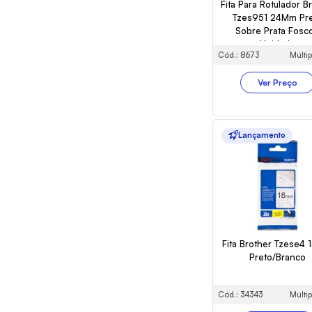
Fita Para Rotulador B
Tzes951 24Mm Pr
Sobre Prata Fosco
Unidade
Cód.: 8673
Múltip
Ver Preço
Lançamento
Fita Brother Tzese4
Preto/Branco
Cód.: 34343
Múltip