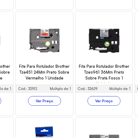
rother
Fita Para Rotulador Brother
Fita Para Rotulador Brother
Sobre
Tze451 24Mm Preto Sobre
Tzes961 36Mm Preto
de
Vermelho 1 Unidade
Sobre Prata Fosco 1
Unidade
lo de: 1
Cód.: 32912
Múltiplo de: 1
Cód.: 32629
Múltiplo de: 1
Ver Preço
Ver Preço