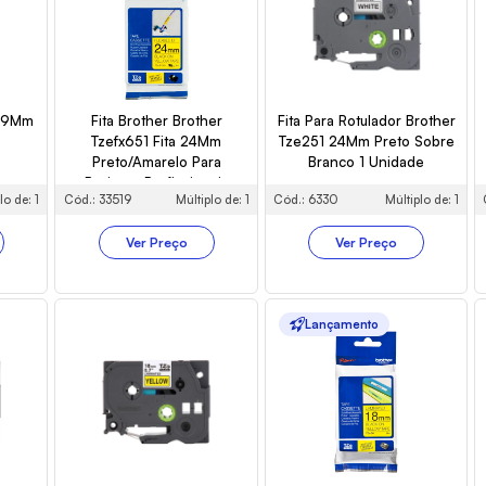
1 9Mm
Fita Brother Brother
Fita Para Rotulador Brother
Tzefx651 Fita 24Mm
Tze251 24Mm Preto Sobre
Preto/Amarelo Para
Branco 1 Unidade
Projetos Profissionais
lo de: 1
Cód.: 33519
Múltiplo de: 1
Cód.: 6330
Múltiplo de: 1
Ver Preço
Ver Preço
Lançamento