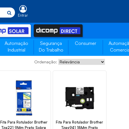
Entrar
Automação
Segurança
Consumer
Automaç
Industrial
Do Trabalho
Comercia
Ordenação:
Fita Para Rotulador Brother
Fita Para Rotulador Brother
Tze221 9Mm Preto Sobre
Tzes941 18Mm Preto