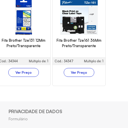
Fita Brother Tze131 12Mm
Fita Brother Tze161 36Mm
Preto/Transparente
Preto/Transparente
Cód.: 34344
Múltiplo de: 1
Cód.: 34347
Múltiplo de: 1
Ver Preço
Ver Preço
PRIVACIDADE DE DADOS
Formulário