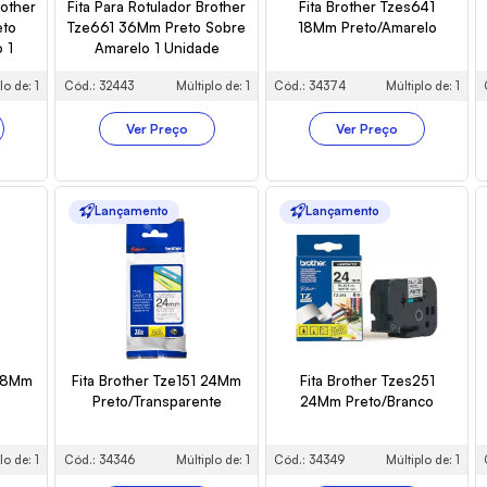
rother
Fita Para Rotulador Brother
Fita Brother Tzes641
eto
Tze661 36Mm Preto Sobre
18Mm Preto/Amarelo
 1
Amarelo 1 Unidade
lo de: 1
Cód.: 32443
Múltiplo de: 1
Cód.: 34374
Múltiplo de: 1
Ver Preço
Ver Preço
Lançamento
Lançamento
 18Mm
Fita Brother Tze151 24Mm
Fita Brother Tzes251
Preto/Transparente
24Mm Preto/Branco
lo de: 1
Cód.: 34346
Múltiplo de: 1
Cód.: 34349
Múltiplo de: 1