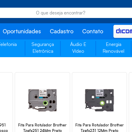
Oportunidades
Cadastro
Contato
Telefonia
Segurança
Áudio E
Energia
Eletrônica
Vídeo
Renovável
951
Fita Para Rotulador Brother
Fita Para Rotulador Brother
osco
Tzefx251 24Mm Preto
Tzefx231 12Mm Preto