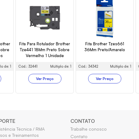
rother
Fita Para Rotulador Brother
Fita Brother Tzes661
Sobre
Tze441 18Mm Preto Sobre
36Mm Preto/Amarelo
es
Vermelho 1 Unidade
lo de: 1
Cód.: 32441
Múltiplo de: 1
Cód.: 34342
Múltiplo de: 1
Ver Preço
Ver Preço
PORTE
CONTATO
istência Técnica / RMA
Trabalhe conosco
sos e Treinamentos
Contato