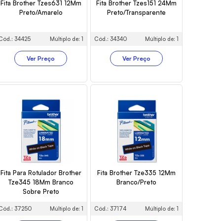
Fita Brother Tzes631 12Mm
Fita Brother Tzes151 24Mm
Preto/Amarelo
Preto/Transparente
Cód.: 34425
Múltiplo de: 1
Cód.: 34340
Múltiplo de: 1
Ver Preço
Ver Preço
Fita Para Rotulador Brother
Fita Brother Tze335 12Mm
Tze345 18Mm Branco
Branco/Preto
Sobre Preto
Cód.: 37250
Múltiplo de: 1
Cód.: 37174
Múltiplo de: 1