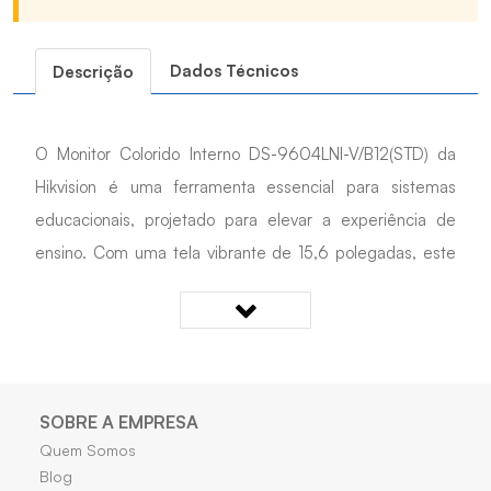
Dados Técnicos
Descrição
O Monitor Colorido Interno DS-9604LNI-V/B12(STD) da
Hikvision é uma ferramenta essencial para sistemas
educacionais, projetado para elevar a experiência de
ensino. Com uma tela vibrante de 15,6 polegadas, este
monitor oferece recursos avançados para facilitar a
interação e o controle em tempo real.
Com três modos de visualização ao vivo - modo filme,
imagem em imagem e modo multi-tela - proporciona
SOBRE A EMPRESA
flexibilidade no gerenciamento das fontes visuais. O
Quem Somos
Blog
controle automático de visualização ao vivo permite a