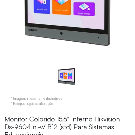
* Imagens meramente ilustrativas
* Estoque sujeito a alteração
Monitor Colorido 15.6" Interno Hikvision
Ds-9604lni-v/ B12 (std) Para Sistemas
Educacionais