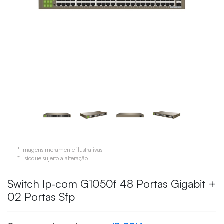
* Imagens meramente ilustrativas
* Estoque sujeito a alteração
Switch Ip-com G1050f 48 Portas Gigabit +
02 Portas Sfp