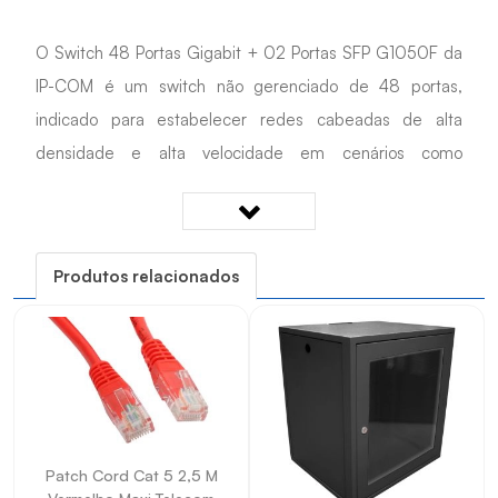
O Switch 48 Portas Gigabit + 02 Portas SFP G1050F da
IP-COM é um switch não gerenciado de 48 portas,
indicado para estabelecer redes cabeadas de alta
densidade e alta velocidade em cenários como
empresas, parques, escolas, etc.
Além disso, conta com 48 portas RJ45 10/100/1000
Produtos relacionados
Mbps, e 2 portas SFP Gigabit independentes que podem
ser acoplados aos módulos SFP do IP-COM (não inclusos),
este switch pode ser usado para implantar uma rede de
longa distância de até 20 km.
Sua taxa de transmissão full-duplex pode atingir 2000
Patch Cord Cat 5 2,5 M
Mbps, garantindo a transmissão oportuna de grandes