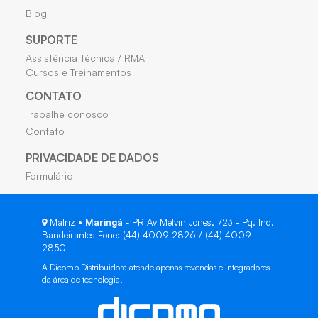
Blog
SUPORTE
Assistência Técnica / RMA
Cursos e Treinamentos
CONTATO
Trabalhe conosco
Contato
PRIVACIDADE DE DADOS
Formulário
Matriz •
Maringá
- PR Av Melvin Jones, 723 - Pq. Ind.
Bandeirantes Fone: (44) 4009-2826 / (44) 4009-
2850
A Dicomp Distribuidora atende apenas revendas e integradores
da área de tecnologia.