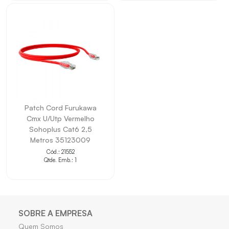
• Ajuda na identificação de portas, padrão, modelo ou
tecnologia.
• Contribui para instalações técnicas em ambientes
corporativos ou provedores.
• Indicado para projetos que exigem compatibilidade
com a aplicação informada.
Patch Cord Furukawa
Cmx U/Utp Vermelho
Sohoplus Cat6 2,5
Metros 35123009
Cód.: 21552
Qtde. Emb.: 1
SOBRE A EMPRESA
Quem Somos