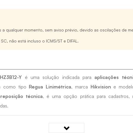
s a qualquer momento, sem aviso prévio, devido as oscilações de me
e SC, não está incluso o ICMS/ST e DIFAL.
HZ3B12-Y
é uma solução indicada para
aplicações técn
cas como tipo
Regua Linimétrica
, marca
Hikvision
e mode
reposição técnica
, é uma opção prática para cadastros, 
das.
CA HIKVISION DS-2HZ3B12-Y?