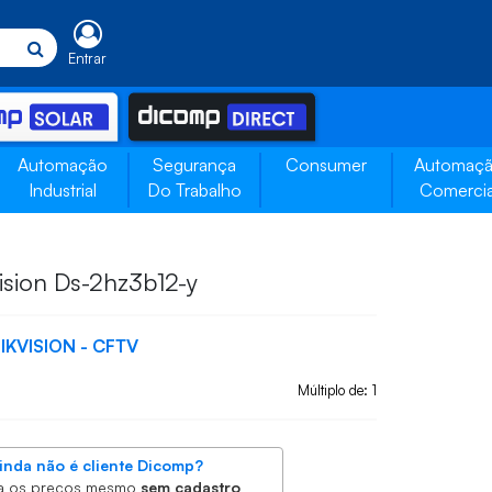
Entrar
Automação
Segurança
Consumer
Automaç
Industrial
Do Trabalho
Comercia
ision Ds-2hz3b12-y
IKVISION - CFTV
Múltiplo de: 1
inda não é cliente Dicomp?
a os preços mesmo
sem cadastro