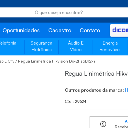
Oportunidades
Cadastro
Contato
Telefonia
Segurança
Áudio E
Energia
Eletrônica
Vídeo
Renovável
/ Regua Linimétrica Hikvision Ds-2Hz3B12-Y
so E Cftv
Regua Linimétrica Hikv
Outros produtos da marca:
H
Cód.: 29524
A
Receb