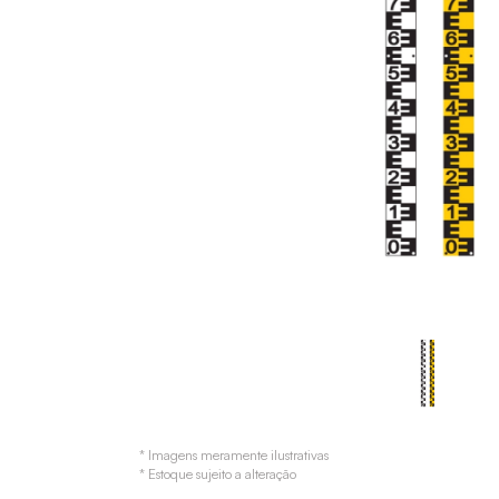
* Imagens meramente ilustrativas
* Estoque sujeito a alteração