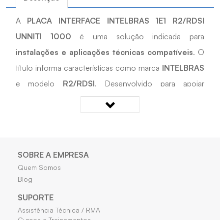
A
PLACA INTERFACE INTELBRAS 1E1 R2/RDSI
UNNITI 1000
é uma solução indicada para
instalações e aplicações técnicas compatíveis
. O
título informa características como marca
INTELBRAS
e modelo
R2/RDSI
. Desenvolvido para apoiar
cadastros, reposições, manutenções e projetos
técnicos compatíveis
, é uma opção prática para
cadastros, reposições e projetos técnicos que exigem
compatibilidade com as características informadas.
SOBRE A EMPRESA
Quem Somos
Quais os benefícios do PLACA INTERFACE
Blog
INTELBRAS 1E1 R2/RDSI UNNITI 1000?
SUPORTE
Assistência Técnica / RMA
• Facilita a aplicação em instalações e projetos
Cursos e Treinamentos