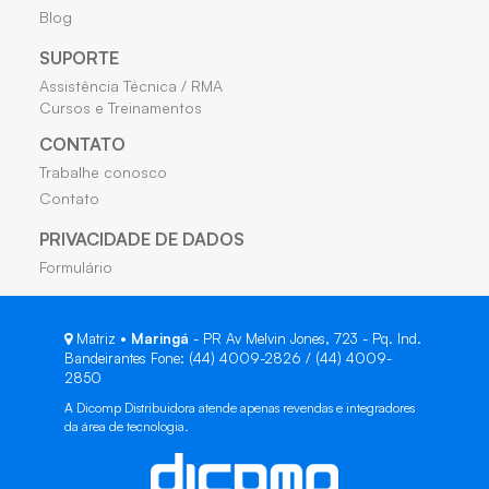
Blog
SUPORTE
Assistência Técnica / RMA
Cursos e Treinamentos
CONTATO
Trabalhe conosco
Contato
PRIVACIDADE DE DADOS
Formulário
Matriz •
Maringá
- PR Av Melvin Jones, 723 - Pq. Ind.
Bandeirantes Fone: (44) 4009-2826 / (44) 4009-
2850
A Dicomp Distribuidora atende apenas revendas e integradores
da área de tecnologia.