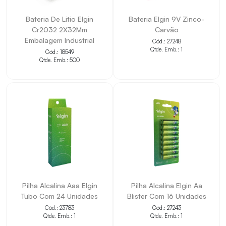
• Facilita a identificação das principais características
Bateria De Litio Elgin
Bateria Elgin 9V Zinco-
Cr2032 2X32Mm
Carvão
pelo título.
Embalagem Industrial
Cód.: 27248
• Contribui para a padronização do cadastro de
Qtde. Emb.: 1
Cód.: 18549
Qtde. Emb.: 500
produtos.
• Indicado para aplicações compatíveis com as
informações apresentadas.
• Ajuda na seleção correta do item conforme o projeto
ou necessidade técnica.
Pilha Alcalina Aaa Elgin
Pilha Alcalina Elgin Aa
Tubo Com 24 Unidades
Blister Com 16 Unidades
Cód.: 23783
Cód.: 27243
Qtde. Emb.: 1
Qtde. Emb.: 1