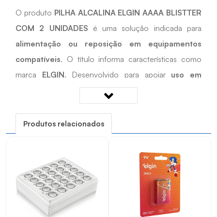
O produto
PILHA ALCALINA ELGIN AAAA BLISTTER
COM 2 UNIDADES
é uma solução indicada para
alimentação ou reposição em equipamentos
compatíveis
. O título informa características como
marca
ELGIN
. Desenvolvido para apoiar
uso em
equipamentos compatíveis, observando tensão,
capacidade e formato
, é uma opção prática para
cadastros, reposições e projetos técnicos que exigem
Produtos relacionados
compatibilidade com as características informadas.
Quais os benefícios do PILHA ALCALINA ELGIN
AAAA BLISTTER COM 2 UNIDADES?
• Auxilia em instalações, manutenções e reposições
técnicas.