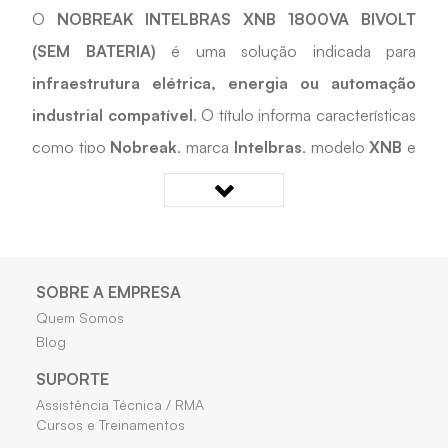
O
NOBREAK INTELBRAS XNB 1800VA BIVOLT
(SEM BATERIA)
é uma solução indicada para
infraestrutura elétrica, energia ou automação
industrial compatível
. O título informa características
como tipo
Nobreak
, marca
Intelbras
, modelo
XNB
e
potência/capacidade
1800VA
. Desenvolvido para
apoiar
painéis elétricos, automação, manutenção
e reposição técnica
, é uma opção prática para
cadastros, reposições e projetos técnicos que exigem
SOBRE A EMPRESA
compatibilidade com as características informadas.
Quem Somos
Blog
Quais os benefícios do NOBREAK INTELBRAS XNB
SUPORTE
1800VA BIVOLT (SEM BATERIA)?
Assistência Técnica / RMA
Cursos e Treinamentos
• Apoia aplicações em energia, comando ou