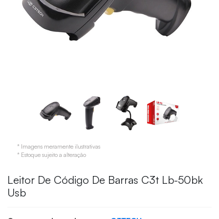
* Imagens meramente ilustrativas
* Estoque sujeito a alteração
Leitor De Código De Barras C3t Lb-50bk
Usb