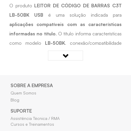
O produto
LEITOR DE CÓDIGO DE BARRAS C3T
LB-50BK USB
é uma solução indicada para
aplicações compatíveis com as características
informadas no título
. O título informa características
como modelo
LB-50BK
, conexão/compatibilidade
USB
. Desenvolvido para apoiar
instalações
compatíveis, manutenção e reposição técnica
, é
uma opção prática para cadastros, reposições e
projetos técnicos que exigem compatibilidade com as
SOBRE A EMPRESA
características informadas.
Quem Somos
Blog
Quais os benefícios do LEITOR DE CÓDIGO DE
SUPORTE
BARRAS C3T LB-50BK USB?
Assistência Técnica / RMA
Cursos e Treinamentos
• Auxilia em instalações, manutenções e reposições