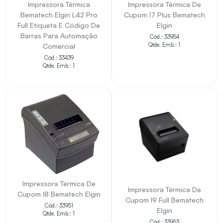
Impressora Térmica
Impressora Térmica De
segundo, aumentando a produtividade no PDV
Bematech Elgin L42 Pro
Cupom I7 Plus Bematech
Full Etiqueta E Código De
Elgin
Ampla compatibilidade de códigos
: Lê DANFE,
Barras Para Automação
Cód.: 33954
boletos e todos os principais padrões 1D
Qtde. Emb.: 1
Comercial
Cód.: 33439
Design leve e ergonômico
: Apenas 110g, ideal
Qtde. Emb.: 1
para uso prolongado sem causar fadiga
Excelente custo-benefício
: Desempenho
superior na categoria com baixo investimento
Alta resistência
: Suporta quedas de até 1,8 metros
Garantia estendida
: 3 anos de garantia com
suporte nacional
Impressora Térmica De
Impressora Térmica De
Cupom I8 Bematech Elgin
Cupom I9 Full Bematech
Cód.: 33951
Elgin
Qtde. Emb.: 1
Cód.: 33953