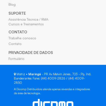
Blog
SUPORTE
Assistência Técnica / RMA
Cursos e Treinamentos
CONTATO
Trabalhe conosco
Contato
PRIVACIDADE DE DADOS
Formulário
Matriz •
Maringá
- PR Av Melvin Jones, 723 - Pq. Ind.
Bandeirantes Fone: (44) 4009-2826 / (44) 4009-
2850
A Dicomp Distribuidora atende apenas revendas e integradores
da área de tecnologia.