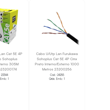
Lan Cat 5E 4P
Cabo U/Utp Lan Furukawa
o Sohoplus
Sohoplus Cat 5E 4P Cmx
xterno 305M
Preto Interno/Externo 1000
a23200174
Metros 23200256
: 23344
Cód.: 24255
 Emb.: 1
Qtde. Emb.: 1