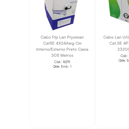
Cabo Ftp Lan Prysmian
Cabo Lan U/U
Cat5E 4X24Awg Cm
Cat.5E 4P
Interno/Externo Preto Caixa
2320
305 Metros
Cód.:
Qtde. E
Cód.: 16219
Qtde. Emb.: 1