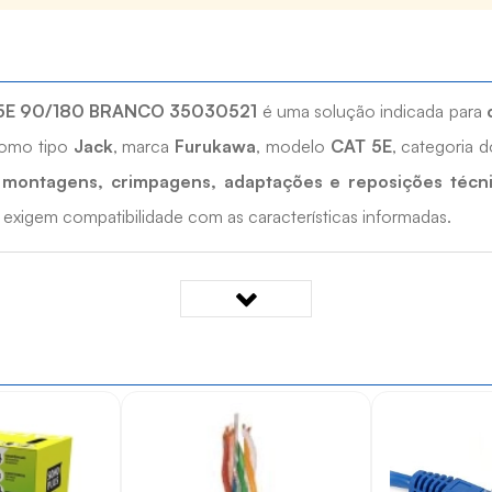
5E 90/180 BRANCO 35030521
é uma solução indicada para
 como tipo
Jack
, marca
Furukawa
, modelo
CAT 5E
, categoria 
r
montagens, crimpagens, adaptações e reposições técni
 exigem compatibilidade com as características informadas.
UKAWA MULTILAN CAT 5E 90/180 BRANCO 35030521?
compatíveis.
s técnicas.
ão.
rmado no título.
lidade com a aplicação informada.