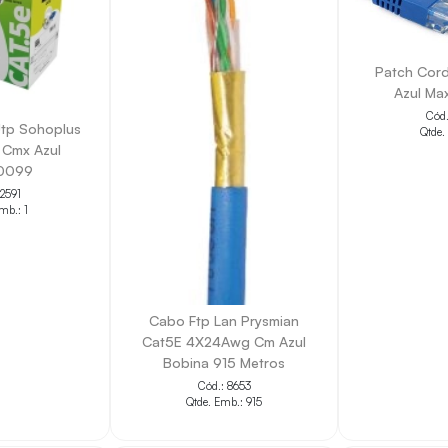
Patch Cord
Azul Ma
Cód.
tp Sohoplus
Qtde.
 Cmx Azul
0099
 2591
mb.: 1
Cabo Ftp Lan Prysmian
Cat5E 4X24Awg Cm Azul
Bobina 915 Metros
Cód.: 8653
Qtde. Emb.: 915