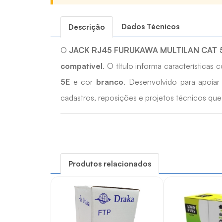
Dados Técnicos
Descrição
O
JACK RJ45 FURUKAWA MULTILAN CAT 
compatível
. O título informa características
5E
e cor
branco
. Desenvolvido para apoia
cadastros, reposições e projetos técnicos que
Quais os benefícios do JACK RJ45 FUR
• Facilita conexões e adaptações em sistemas 
Produtos relacionados
• Apoia instalações, manutenções e reposiçõe
• Ajuda na padronização dos pontos de conex
• Permite identificar o padrão de conexão info
• Indicado para projetos que exigem compatibi