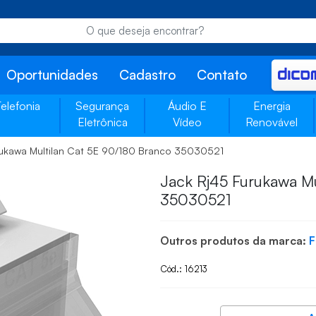
Oportunidades
Cadastro
Contato
Telefonia
Segurança
Áudio E
Energia
Eletrônica
Vídeo
Renovável
rukawa Multilan Cat 5E 90/180 Branco 35030521
Jack Rj45 Furukawa Mu
35030521
Outros produtos da marca:
Cód.: 16213