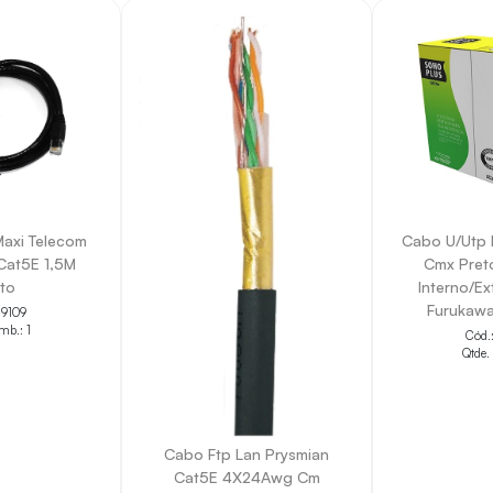
axi Telecom
Cabo U/Utp 
at5E 1,5M
Cmx Pret
to
Interno/E
Furukaw
19109
mb.: 1
Cód.
Qtde.
Cabo Ftp Lan Prysmian
Cat5E 4X24Awg Cm