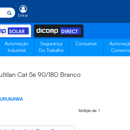
Entrar
Automação
Segurança
Consumer
Automaç
Industrial
Do Trabalho
Comercia
ltilan Cat 5e 90/180 Branco
FURUKAWA
Múltiplo de: 1