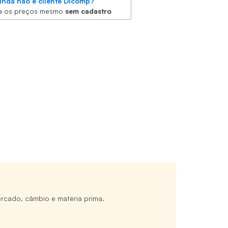
inda não é cliente Dicomp?
a os preços mesmo
sem cadastro
rcado, câmbio e matéria prima.