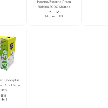
Interno/Externo Preto
Bobina 1000 Metros
Cód.: 8678
Qtde. Emb.: 1000
an Sohoplus
as Cmx Cinza
0102
14818
mb.: 1