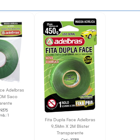
ace Adelbras
0M Saco
arente
19375
mb.: 1
Fita Dupla Face Adelbras
9,5Mm X 2M Blister
Transparente