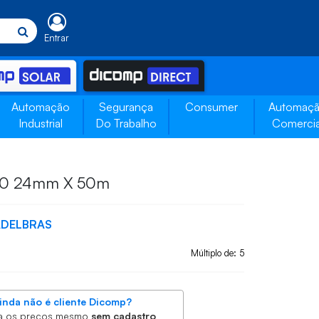
Entrar
Automação
Segurança
Consumer
Automaç
Industrial
Do Trabalho
Comercia
710 24mm X 50m
ADELBRAS
Múltiplo de: 5
inda não é cliente Dicomp?
a os preços mesmo
sem cadastro