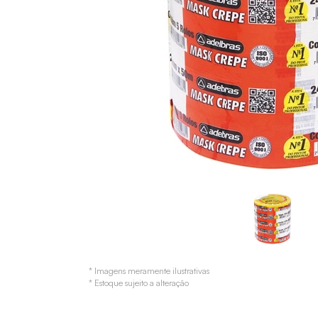
* Imagens meramente ilustrativas
* Estoque sujeito a alteração