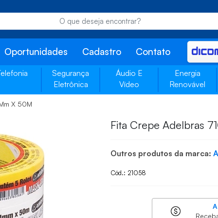
Oportunidades
Cadastro
Contato
Telefonia
Segurança
Áudio E
Energia
Eletrônica
Vídeo
Renovável
24Mm X 50M
Fita Crepe Adelbras 
Outros produtos da marca:
Cód.: 21058
A
Receb