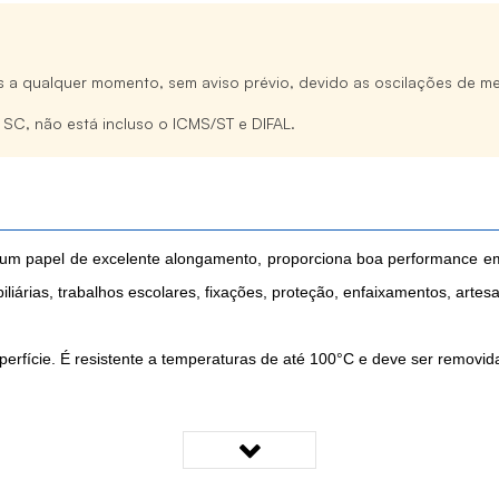
s a qualquer momento, sem aviso prévio, devido as oscilações de me
e SC, não está incluso o ICMS/ST e DIFAL.
um papel de excelente alongamento, proporciona boa performance em
liárias, trabalhos escolares, fixações, proteção, enfaixamentos, artes
uperfície. É resistente a temperaturas de até 100°C e deve ser removi