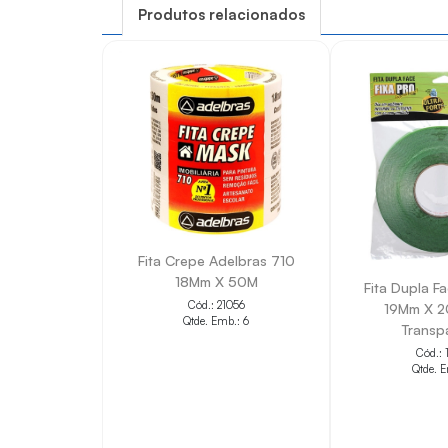
Produtos relacionados
Fita Crepe Adelbras 710
18Mm X 50M
Fita Dupla F
Cód.: 21056
19Mm X 2
Qtde. Emb.: 6
Transp
Cód.: 
Qtde. E