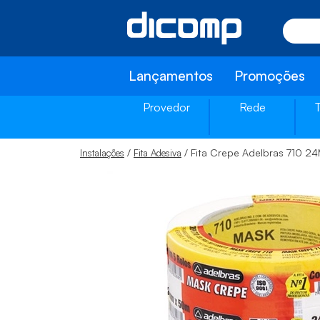
Lançamentos
Promoções
Provedor
Rede
/
/ Fita Crepe Adelbras 710 
Instalações
Fita Adesiva