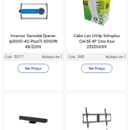
Inversor Senoidal Epever
Cabo Lan U/Utp Sohoplus
Ip5000-42-Plus(T) 5000W
Cat.5E 4P Cmx Azul
48/220V
23200099
Cód.: 31377
Múltiplo de: 1
Cód.: 2591
Múltiplo de: 1
Ver Preço
Ver Preço