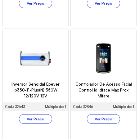
Ver Preço
Ver Preço
Inversor Senoidal Epever
Controlador De Acesso Facial
Ip350-11-Plus(N) 350W
Control Id Idface Max Prox
12/120V 12V
Mifare
Cód.: 32643
Múltiplo de: 1
Cód.: 32846
Múltiplo de: 1
Ver Preço
Ver Preço