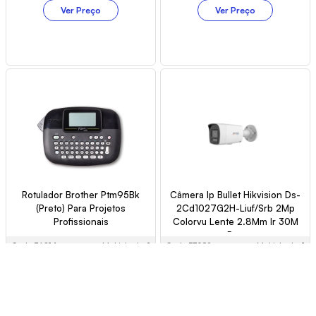
Ver Preço
Ver Preço
Rotulador Brother Ptm95Bk
Câmera Ip Bullet Hikvision Ds-
(Preto) Para Projetos
2Cd1027G2H-Liuf/Srb 2Mp
Profissionais
Colorvu Lente 2.8Mm Ir 30M
Poe
Cód.: 36014
Múltiplo de: 1
Cód.: 33982
Múltiplo de: 1
Ver Preço
Ver Preço