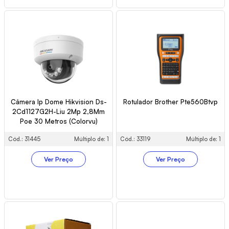
Câmera Ip Dome Hikvision Ds-
Rotulador Brother Pte560Btvp
2Cd1127G2H-Liu 2Mp 2,8Mm
Poe 30 Metros (Colorvu)
Cód.: 31445
Múltiplo de: 1
Cód.: 33119
Múltiplo de: 1
Ver Preço
Ver Preço