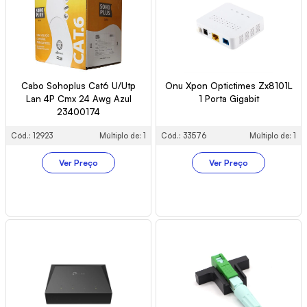
Cabo Sohoplus Cat6 U/Utp
Onu Xpon Optictimes Zx8101L
Lan 4P Cmx 24 Awg Azul
1 Porta Gigabit
23400174
Cód.: 12923
Múltiplo de: 1
Cód.: 33576
Múltiplo de: 1
Ver Preço
Ver Preço