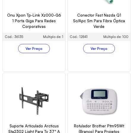
Onu Xpon Tp-Link Xz000-G6
Conector Fast Nazda Q1
1 Porta Giga Para Redes
Sc/Apc Sm Para Fibra Óptica
Corporativas
Verde
Cód.: 36135
Múltiplo de: 1
Cód.: 12841
Múltiplo de: 100
Ver Preço
Ver Preço
Suporte Articulado Arcticus
Rotulador Brother Ptm95Wt
Sta2302 Light Para Tv 37" A
(Branco) Para Projetos