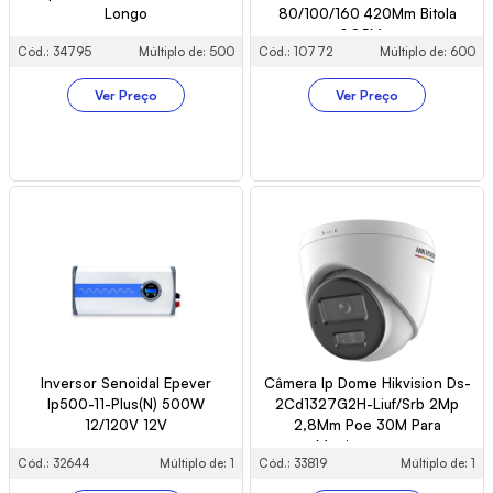
Longo
80/100/160 420Mm Bitola
1,85Mm
Cód.: 34795
Múltiplo de: 500
Cód.: 10772
Múltiplo de: 600
Ver Preço
Ver Preço
Inversor Senoidal Epever
Câmera Ip Dome Hikvision Ds-
Ip500-11-Plus(N) 500W
2Cd1327G2H-Liuf/Srb 2Mp
12/120V 12V
2,8Mm Poe 30M Para
Monitoramento
Cód.: 32644
Múltiplo de: 1
Cód.: 33819
Múltiplo de: 1