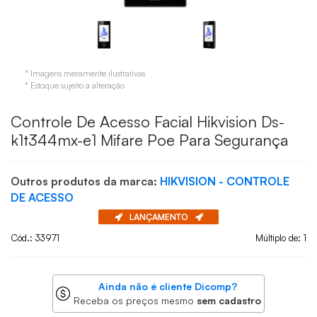
* Imagens meramente ilustrativas
* Estoque sujeito a alteração
Controle De Acesso Facial Hikvision Ds-
k1t344mx-e1 Mifare Poe Para Segurança
Outros produtos da marca:
HIKVISION - CONTROLE
DE ACESSO
LANÇAMENTO
Cód.: 33971
Múltiplo de: 1
Ainda não é cliente Dicomp?
Receba os preços mesmo
sem cadastro