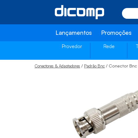
Lançamentos
Promoções
Provedor
Rede
/
/ Conector Bnc
Conectores & Adaptadores
Padrão Bnc