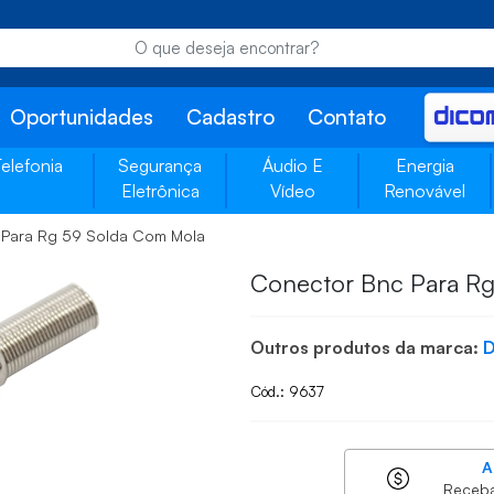
Oportunidades
Cadastro
Contato
Telefonia
Segurança
Áudio E
Energia
Eletrônica
Vídeo
Renovável
 Para Rg 59 Solda Com Mola
Conector Bnc Para R
Outros produtos da marca:
D
Cód.: 9637
A
Receb