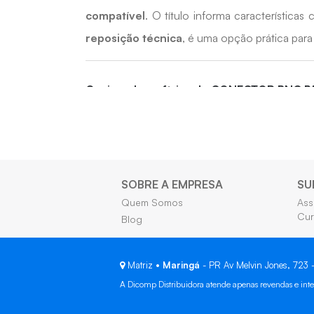
compatível
. O título informa característic
reposição técnica
, é uma opção prática para
Quais os benefícios do CONECTOR BNC
• Facilita conexões em equipamentos, cabos e
• Auxilia em instalações, manutenções e repos
• Contribui para um acabamento mais organizad
• Permite identificar padrão, configuração e apl
SOBRE A EMPRESA
SU
Quem Somos
Ass
• Indicado para projetos que exigem compatib
Cur
Blog
Matriz •
Maringá
- PR Av Melvin Jones, 723
A Dicomp Distribuidora atende apenas revendas e inte