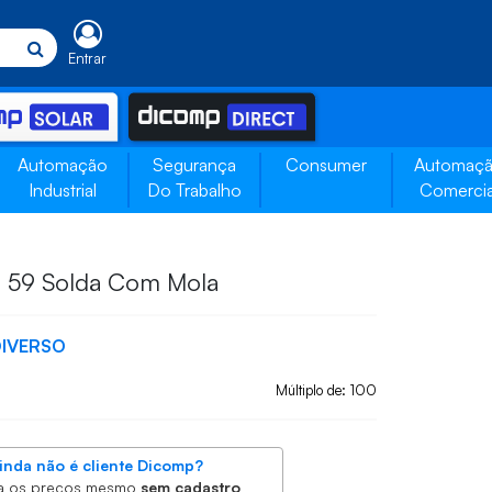
Entrar
Automação
Segurança
Consumer
Automaç
Industrial
Do Trabalho
Comercia
g 59 Solda Com Mola
IVERSO
Múltiplo de: 100
inda não é cliente Dicomp?
a os preços mesmo
sem cadastro