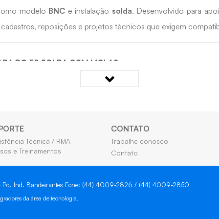
as como modelo
BNC
e instalação
solda
. Desenvolvido para apo
 cadastros, reposições e projetos técnicos que exigem compatibi
 PARA RG 59 SOLDA COM MOLA?
 pontos compatíveis.
ições técnicas.
o da infraestrutura.
icação pelo título.
PORTE
CONTATO
istência Técnica / RMA
Trabalhe conosco
ilidade com o conector informado.
sos e Treinamentos
Contato
 - Pq. Ind. Bandeirantes Fone: (44) 4009-2826 / (44) 4009-2850
gradores da área de tecnologia.