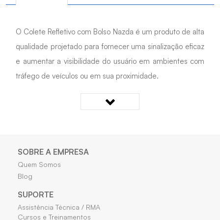
O Colete Refletivo com Bolso Nazda é um produto de alta
qualidade projetado para fornecer uma sinalização eficaz
e aumentar a visibilidade do usuário em ambientes com
tráfego de veículos ou em sua proximidade.
Este colete é confeccionado em tecido fluorescente
100% poliéster, combinado com faixas retrorreflexivas
repelentes de água em formato de X, com faixas
paralelas horizontais nas costas e faixas verticais e
SOBRE A EMPRESA
horizontais na parte frontal.
Quem Somos
Blog
Com quatro bolsos funcionais, este colete oferece
SUPORTE
Assistência Técnica / RMA
espaço de armazenamento conveniente para transportar
Cursos e Treinamentos