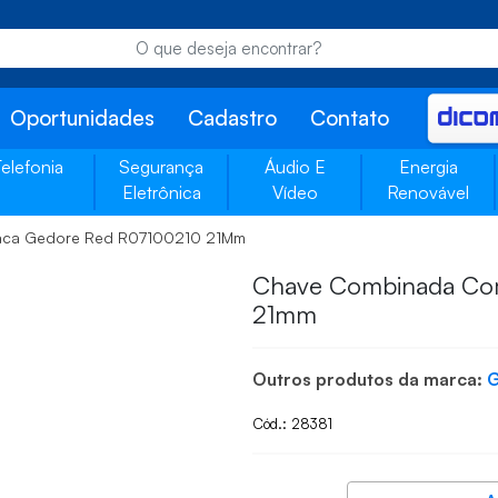
Oportunidades
Cadastro
Contato
Telefonia
Segurança
Áudio E
Energia
Eletrônica
Vídeo
Renovável
aca Gedore Red R07100210 21Mm
Chave Combinada Co
21mm
Outros produtos da marca:
Cód.: 28381