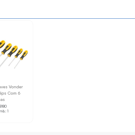
ições técnicas.
sticas pelo título.
e produtos.
s informações apresentadas.
o projeto ou necessidade técnica.
ves Vonder
lips Com 6
as
 8180
mb.: 1