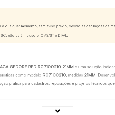
s a qualquer momento, sem aviso prévio, devido as oscilações de me
e SC, não está incluso o ICMS/ST e DIFAL.
ACA GEDORE RED R07100210 21MM
é uma solução indica
cterísticas como modelo
R07100210
, medidas
21MM
. Desenvol
pção prática para cadastros, reposições e projetos técnicos que
ADA COM CATRACA GEDORE RED R07100210 21MM?