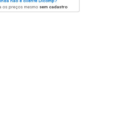
inda não é cliente Dicomp?
a os preços mesmo
sem cadastro