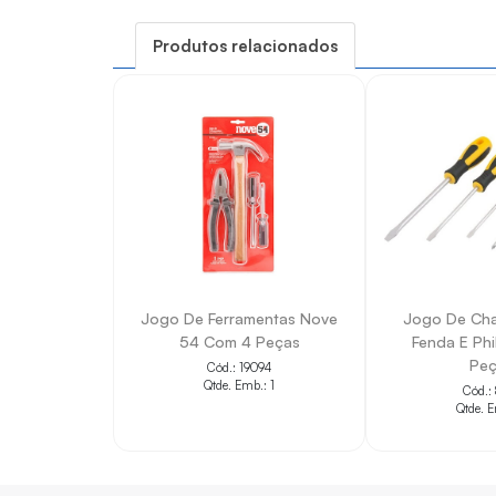
• Auxilia em instalações, manutenções e repos
Produtos relacionados
• Facilita a identificação das principais caracterí
• Contribui para a padronização do cadastro d
• Indicado para aplicações compatíveis com a
• Ajuda na seleção correta do item conforme 
Jogo De Ferramentas Nove
Jogo De Cha
54 Com 4 Peças
Fenda E Phi
Peç
Cód.: 19094
Qtde. Emb.: 1
Cód.:
Qtde. E