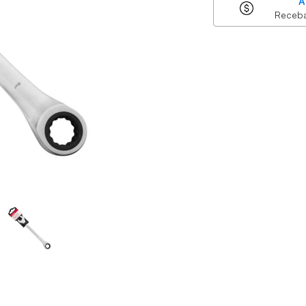
A
Receb