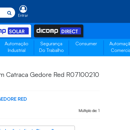
Entrar
Automação
Segurança
Consumer
Automaç
Industrial
Do Trabalho
Comercia
m Catraca Gedore Red R07100210
GEDORE RED
Múltiplo de: 1