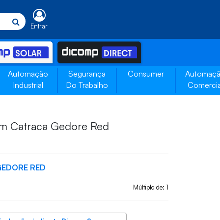
Entrar
Automação
Segurança
Consumer
Automaç
Industrial
Do Trabalho
Comercia
m Catraca Gedore Red
GEDORE RED
Múltiplo de: 1