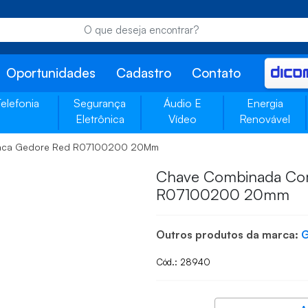
Oportunidades
Cadastro
Contato
Telefonia
Segurança
Áudio E
Energia
Eletrônica
Vídeo
Renovável
aca Gedore Red R07100200 20Mm
Chave Combinada Co
R07100200 20mm
Outros produtos da marca:
Cód.: 28940