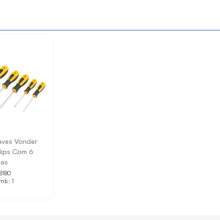
ições técnicas.
sticas pelo título.
e produtos.
s informações apresentadas.
o projeto ou necessidade técnica.
ves Vonder
lips Com 6
as
 8180
mb.: 1