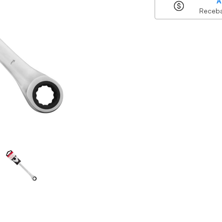
A
Receb