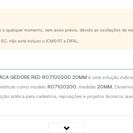
s a qualquer momento, sem aviso prévio, devido as oscilações de me
e SC, não está incluso o ICMS/ST e DIFAL.
ACA GEDORE RED R07100200 20MM
é uma solução indica
cterísticas como modelo
R07100200
, medidas
20MM
. Desenvo
pção prática para cadastros, reposições e projetos técnicos que
NADA COM CATRACA GEDORE RED R07100200 20MM?