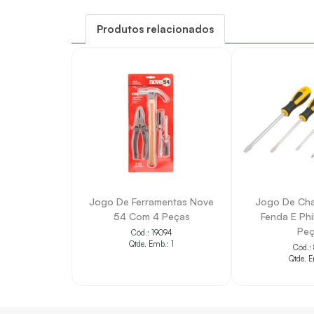
• Auxilia em instalações, manutenções e repos
Produtos relacionados
• Facilita a identificação das principais caracterí
• Contribui para a padronização do cadastro d
• Indicado para aplicações compatíveis com a
• Ajuda na seleção correta do item conforme 
Jogo De Ferramentas Nove
Jogo De Cha
54 Com 4 Peças
Fenda E Phi
Peç
Cód.: 19094
Qtde. Emb.: 1
Cód.:
Qtde. E