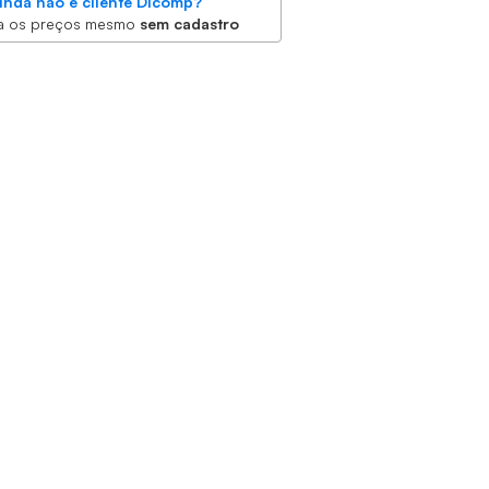
inda não é cliente Dicomp?
a os preços mesmo
sem cadastro