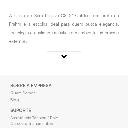
A Caixa de Som Passiva CS 5" Outdoor em preto da
Frahm é a escolha ideal para quem busca elegância,
tecnologia e qualidade acústica em ambientes internos e
externos.
Seu design arredondado e extremidades ultrafinas
conferem um visual discreto e contemporâneo, enquanto
o material de poliestireno virgem oferece durabilidade e
resistência excepcionais.
SOBRE A EMPRESA
Quem Somos
Blog
Desenvolvida para uma reprodução sonora impecável, a
CS 5" Outdoor proporciona uma experiência auditiva
SUPORTE
Assistência Técnica / RMA
linear, garantindo a mesma intensidade e qualidade de
Cursos e Treinamentos
som em toda faixa de frequência, seja para voz ou