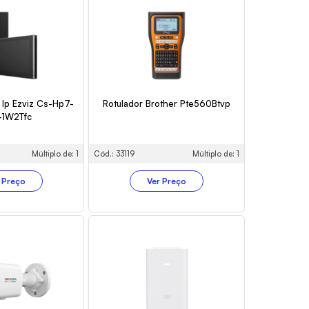
 Ip Ezviz Cs-Hp7-
Rotulador Brother Pte560Btvp
-1W2Tfc
Múltiplo de: 1
Cód.: 33119
Múltiplo de: 1
 Preço
Ver Preço