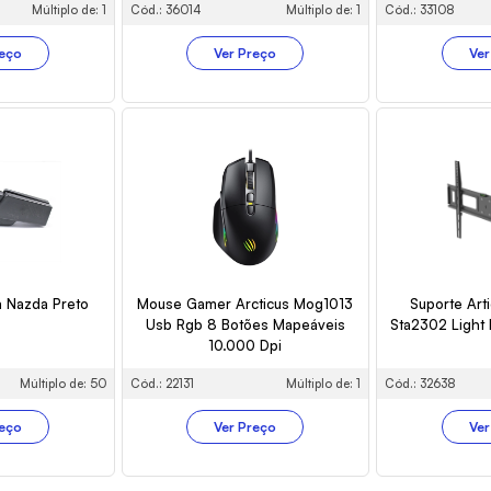
Múltiplo de: 1
Cód.: 36014
Múltiplo de: 1
Cód.: 33108
reço
Ver Preço
Ver
a Nazda Preto
Mouse Gamer Arcticus Mog1013
Suporte Arti
Usb Rgb 8 Botões Mapeáveis
Sta2302 Light 
10.000 Dpi
Múltiplo de: 50
Cód.: 22131
Múltiplo de: 1
Cód.: 32638
reço
Ver Preço
Ver