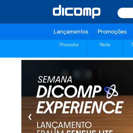
Lançamentos
Promoções
Provedor
Rede
❮