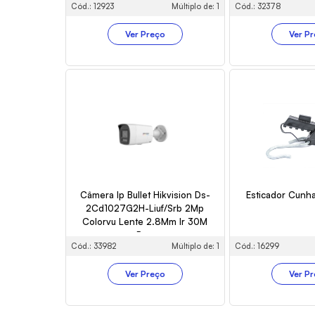
Cód.: 12923
Múltiplo de: 1
Cód.: 32378
Ver Preço
Ver P
Câmera Ip Bullet Hikvision Ds-
Esticador Cunh
2Cd1027G2H-Liuf/Srb 2Mp
Colorvu Lente 2.8Mm Ir 30M
Poe
Cód.: 33982
Múltiplo de: 1
Cód.: 16299
Ver Preço
Ver P