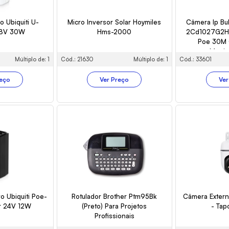
o Ubiquiti U-
Micro Inversor Solar Hoymiles
Câmera Ip Bul
48V 30W
Hms-2000
2Cd1027G2H
Poe 30M 
Monit
Múltiplo de: 1
Cód.: 21630
Múltiplo de: 1
Cód.: 33601
reço
Ver Preço
Ver
vo Ubiquiti Poe-
Rotulador Brother Ptm95Bk
Câmera Extern
r 24V 12W
(Preto) Para Projetos
- Tap
Profissionais