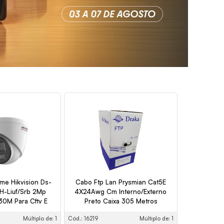
me Hikvision Ds-
Cabo Ftp Lan Prysmian Cat5E
-Liuf/Srb 2Mp
4X24Awg Cm Interno/Externo
0M Para Cftv E
Preto Caixa 305 Metros
urança
Múltiplo de: 1
Cód.: 16219
Múltiplo de: 1