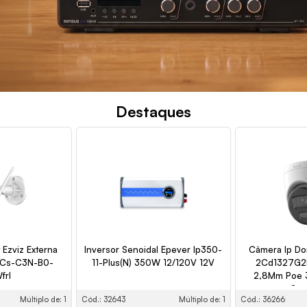
Destaques
 Ezviz Externa
Inversor Senoidal Epever Ip350-
Câmera Ip Do
 Cs-C3N-B0-
11-Plus(N) 350W 12/120V 12V
2Cd1327G2H
frl
2,8Mm Poe 3
Seg
Múltiplo de: 1
Cód.: 32643
Múltiplo de: 1
Cód.: 36266