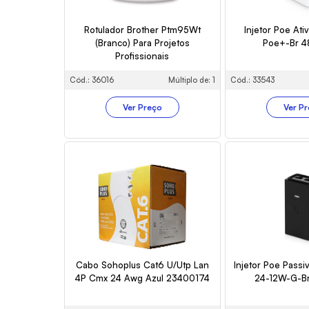
Rotulador Brother Ptm95Wt
Injetor Poe Ativ
(Branco) Para Projetos
Poe+-Br 
Profissionais
Cód.: 36016
Múltiplo de: 1
Cód.: 33543
Ver Preço
Ver P
Cabo Sohoplus Cat6 U/Utp Lan
Injetor Poe Passi
4P Cmx 24 Awg Azul 23400174
24-12W-G-B