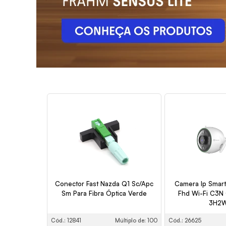
Conector Fast Nazda Q1 Sc/Apc
Camera Ip Smart
Sm Para Fibra Óptica Verde
Fhd Wi-Fi C3N
3H2W
Cód.: 12841
Múltiplo de: 100
Cód.: 26625