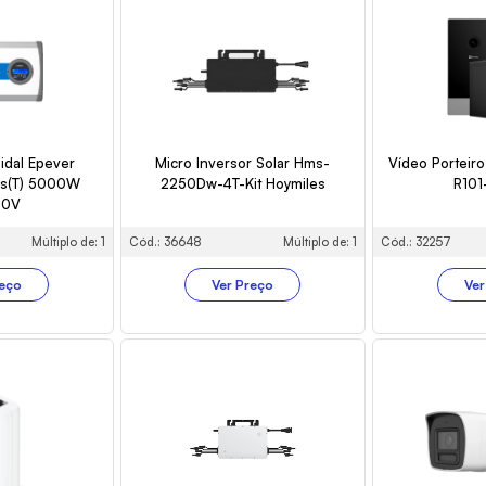
idal Epever
Micro Inversor Solar Hms-
Vídeo Porteiro
us(T) 5000W
2250Dw-4T-Kit Hoymiles
R101
20V
Múltiplo de: 1
Cód.: 36648
Múltiplo de: 1
Cód.: 32257
reço
Ver Preço
Ver