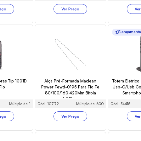
reço
Ver Preço
Ver
Lançament
lbras Tip 1001D
Alça Pré-Formada Maclean
Totem Elétric
Fio
Power Fewd-0195 Para Fio Fe
Usb-C/Usb Co
80/100/160 420Mm Bitola
Smartpho
1,85Mm
Múltiplo de: 1
Cód.: 10772
Múltiplo de: 600
Cód.: 34415
reço
Ver Preço
Ver