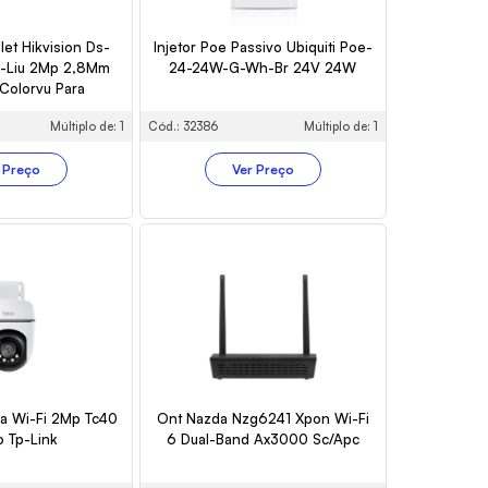
let Hikvision Ds-
Injetor Poe Passivo Ubiquiti Poe-
-Liu 2Mp 2,8Mm
24-24W-G-Wh-Br 24V 24W
Colorvu Para
oramento
Múltiplo de: 1
Cód.: 32386
Múltiplo de: 1
 Preço
Ver Preço
a Wi-Fi 2Mp Tc40
Ont Nazda Nzg6241 Xpon Wi-Fi
o Tp-Link
6 Dual-Band Ax3000 Sc/Apc