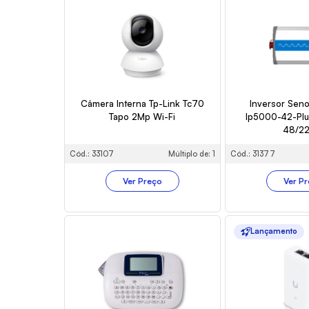
Câmera Interna Tp-Link Tc70
Inversor Seno
Tapo 2Mp Wi-Fi
Ip5000-42-Pl
48/2
Cód.: 33107
Múltiplo de: 1
Cód.: 31377
Ver Preço
Ver P
Lançamento