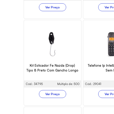
Ver Preço
Ver P
Kit Esticador Fe Nazda (Drop)
Telefone Ip Inte
Tipo 8 Preto Com Gancho Longo
Sem 
Cód.: 34795
Múltiplo de: 500
Cód.: 29041
Ver Preço
Ver P