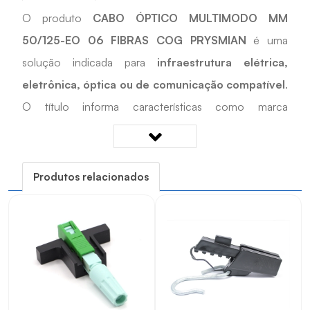
O produto
CABO ÓPTICO MULTIMODO MM
50/125-EO 06 FIBRAS COG PRYSMIAN
é uma
solução indicada para
infraestrutura elétrica,
eletrônica, óptica ou de comunicação compatível
.
O título informa características como marca
PRYSMIAN
. Desenvolvido para apoiar
instalações
compatíveis, manutenção e reposição técnica
, é
uma opção prática para cadastros, reposições e
Produtos relacionados
projetos técnicos que exigem compatibilidade com as
características informadas.
Quais os benefícios do CABO ÓPTICO
MULTIMODO MM 50/125-EO 06 FIBRAS COG
PRYSMIAN?