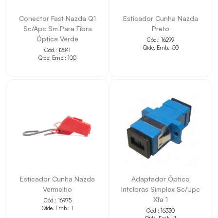
• Facilita a interligação entre equipamentos e pontos
Conector Fast Nazda Q1
Esticador Cunha Nazda
Sc/Apc Sm Para Fibra
Preto
compatíveis.
Óptica Verde
Cód.: 16299
• Auxilia na organização da infraestrutura de
Qtde. Emb.: 50
Cód.: 12841
Qtde. Emb.: 100
cabeamento.
• Contribui para montagens, manutenções e
reposições técnicas.
• Permite identificar medidas, cor e padrão
diretamente pelo título.
• Indicado para projetos que exigem compatibilidade
com a aplicação informada.
Esticador Cunha Nazda
Adaptador Óptico
Vermelho
Intelbras Simplex Sc/Upc
Xfa 1
Cód.: 16975
Qtde. Emb.: 1
Cód.: 16330