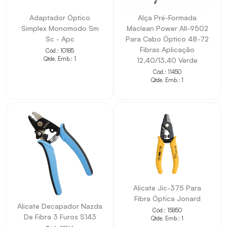
Adaptador Óptico
Alça Pré-Formada
Simplex Monomodo Sm
Maclean Power All-9502
Sc - Apc
Para Cabo Óptico 48-72
Fibras Aplicação
Cód.: 10185
Qtde. Emb.: 1
12,40/13,40 Verde
Cód.: 11450
Qtde. Emb.: 1
Alicate Jic-375 Para
Fibra Óptica Jonard
Alicate Decapador Nazda
Cód.: 15850
De Fibra 3 Furos S143
Qtde. Emb.: 1