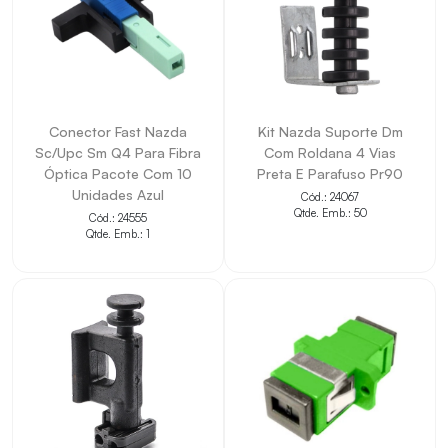
Conector Fast Nazda
Kit Nazda Suporte Dm
Sc/Upc Sm Q4 Para Fibra
Com Roldana 4 Vias
Óptica Pacote Com 10
Preta E Parafuso Pr90
Unidades Azul
Cód.: 24067
Qtde. Emb.: 50
Cód.: 24555
Qtde. Emb.: 1