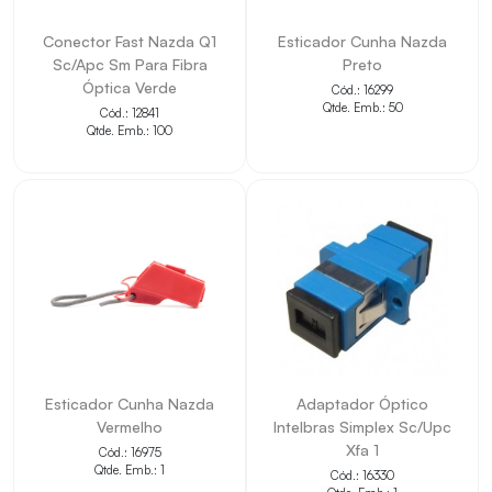
• Facilita a interligação entre equipamentos e pontos
Conector Fast Nazda Q1
Esticador Cunha Nazda
Sc/Apc Sm Para Fibra
Preto
compatíveis.
Óptica Verde
Cód.: 16299
• Auxilia na organização da infraestrutura de
Qtde. Emb.: 50
Cód.: 12841
Qtde. Emb.: 100
cabeamento.
• Contribui para montagens, manutenções e
reposições técnicas.
• Permite identificar medidas, cor e padrão
diretamente pelo título.
• Indicado para projetos que exigem compatibilidade
com a aplicação informada.
Esticador Cunha Nazda
Adaptador Óptico
Vermelho
Intelbras Simplex Sc/Upc
Xfa 1
Cód.: 16975
Qtde. Emb.: 1
Cód.: 16330