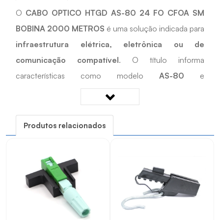
O
CABO OPTICO HTGD AS-80 24 FO CFOA SM
BOBINA 2000 METROS
é uma solução indicada para
infraestrutura elétrica, eletrônica ou de
comunicação compatível
. O título informa
características como modelo
AS-80
e
comprimento/metragem
2000 METROS
.
Desenvolvido para apoiar
instalações compatíveis,
manutenção e reposição técnica
, é uma opção
Produtos relacionados
prática para cadastros, reposições e projetos técnicos
que exigem compatibilidade com as características
informadas.
Quais os benefícios do CABO OPTICO HTGD AS-
80 24 FO CFOA SM BOBINA 2000 METROS?