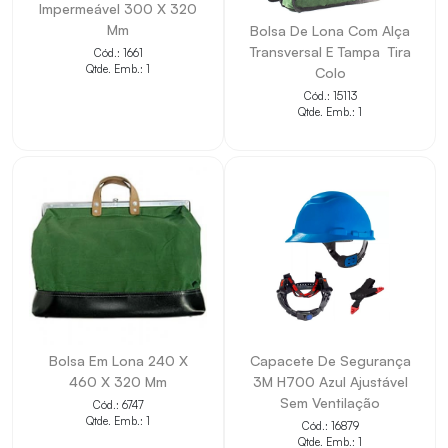
Impermeável 300 X 320
• Apoia rotinas profissionais com foco em segurança e
Mm
Bolsa De Lona Com Alça
Transversal E Tampa  Tira
Cód.: 1661
proteção.
Qtde. Emb.: 1
Colo
• Facilita a identificação de tamanho, material ou
Cód.: 15113
Qtde. Emb.: 1
aplicação quando informado.
• Contribui para reposição e padronização de itens de
uso técnico.
• Indicado para atividades compatíveis com o tipo de
proteção do item.
• Ajuda a compor kits e estoques de segurança do
trabalho.
Bolsa Em Lona 240 X
Capacete De Segurança
460 X 320 Mm
3M H700 Azul Ajustável
Sem Ventilação
Cód.: 6747
Qtde. Emb.: 1
Cód.: 16879
Qtde. Emb.: 1