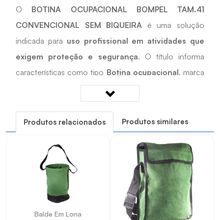
O
BOTINA OCUPACIONAL BOMPEL TAM.41
CONVENCIONAL SEM BIQUEIRA
é uma solução
indicada para
uso profissional em atividades que
exigem proteção e segurança
. O título informa
características como tipo
Botina ocupacional
, marca
Bompel
, modelo
TAM.41
e tamanho
TAM.41
.
Desenvolvido para apoiar
rotinas de trabalho,
manutenção, instalação e atividades compatíveis
Produtos similares
Produtos relacionados
com o item
, é uma opção prática para cadastros,
reposições e projetos técnicos que exigem
compatibilidade com as características informadas.
Quais os benefícios do BOTINA OCUPACIONAL
BOMPEL TAM.41 CONVENCIONAL SEM BIQUEIRA?
Balde Em Lona