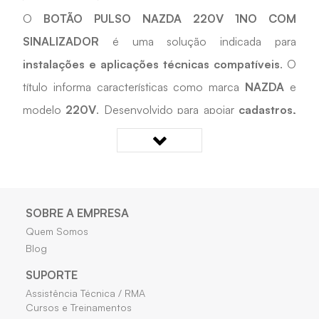
O
BOTÃO PULSO NAZDA 220V 1NO COM
SINALIZADOR
é uma solução indicada para
instalações e aplicações técnicas compatíveis
. O
título informa características como marca
NAZDA
e
modelo
220V
. Desenvolvido para apoiar
cadastros,
reposições, manutenções e projetos técnicos
compatíveis
, é uma opção prática para cadastros,
reposições e projetos técnicos que exigem
compatibilidade com as características informadas.
SOBRE A EMPRESA
Quem Somos
Quais os benefícios do BOTÃO PULSO NAZDA
Blog
220V 1NO COM SINALIZADOR?
SUPORTE
Assistência Técnica / RMA
• Facilita a aplicação em instalações e projetos
Cursos e Treinamentos
compatíveis.