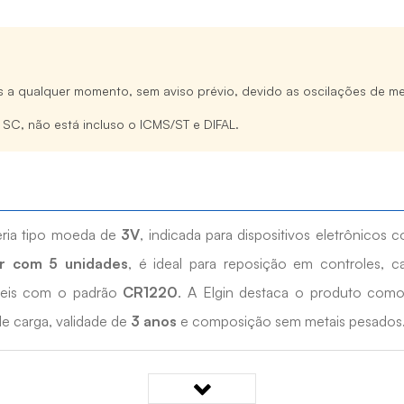
s a qualquer momento, sem aviso prévio, devido as oscilações de me
e SC, não está incluso o ICMS/ST e DIFAL.
ria tipo moeda de
3V
, indicada para dispositivos eletrônico
er com 5 unidades
, é ideal para reposição em controles, ca
íveis com o padrão
CR1220
. A Elgin destaca o produto como
de carga, validade de
3 anos
e composição sem metais pesados
220 Elgin?