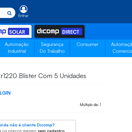
Entrar
Automação
Segurança
Consumer
Automaç
Industrial
Do Trabalho
Comercia
 Cr1220 Blister Com 5 Unidades
LGIN
Múltiplo de: 1
inda não é cliente Dicomp?
a os preços mesmo
sem cadastro