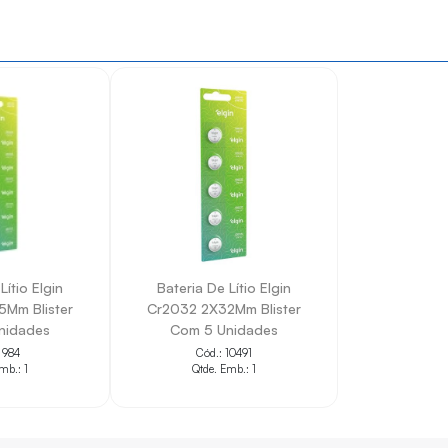
dispositivos eletrônicos compatíveis com bateria CR1220.
ue exigem bateria de lítio tipo moeda.
osição e manutenção de vários equipamentos.
taque da Elgin.
apelo ecológico e descarte mais responsável.
denciados pelo INMETRO
, conforme material oficial da marca.
Lítio Elgin
Bateria De Lítio Elgin
Mm Blister
Cr2032 2X32Mm Blister
nidades
Com 5 Unidades
 984
Cód.: 10491
mb.: 1
Qtde. Emb.: 1