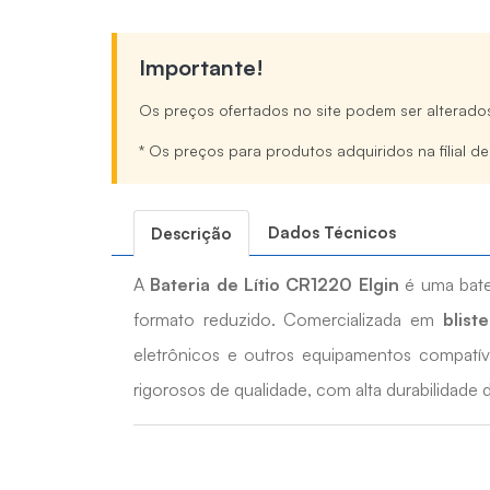
Importante!
Os preços ofertados no site podem ser alterado
* Os preços para produtos adquiridos na filial d
Dados Técnicos
Descrição
A
Bateria de Lítio CR1220 Elgin
é uma bate
formato reduzido. Comercializada em
blist
eletrônicos e outros equipamentos compat
rigorosos de qualidade, com alta durabilidade 
Quais os benefícios da Bateria de Lítio CR1