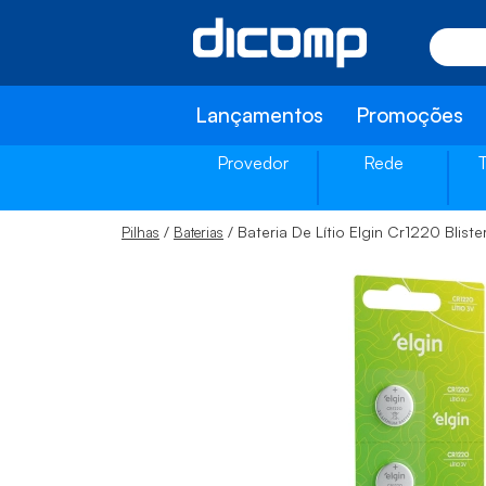
Lançamentos
Promoções
Provedor
Rede
/
/ Bateria De Lítio Elgin Cr1220 Blis
Pilhas
Baterias