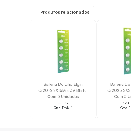
Formato compacto
, ideal para pequenos 
Produtos relacionados
Tensão de 3V
, adequada para aplicações q
Blister com 5 unidades
, prático para rep
Alta durabilidade na carga
, conforme des
Composição sem metais pesados
, com 
Produto aprovado em laboratórios cre
Bateria De Lítio Elgin
Bateria De 
Cr2016 2X16Mm 3V Blister
Cr2025 2X25
Com 5 Unidades
Com 5 U
Cód.: 3162
Cód.:
Qtde. Emb.: 1
Qtde. E