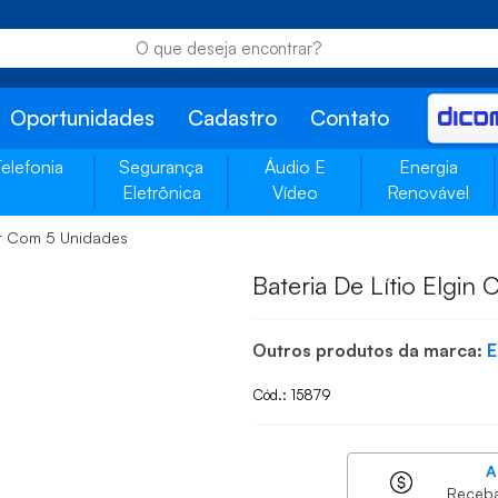
Oportunidades
Cadastro
Contato
Telefonia
Segurança
Áudio E
Energia
Eletrônica
Vídeo
Renovável
ter Com 5 Unidades
Bateria De Lítio Elgin
Outros produtos da marca:
E
Cód.: 15879
A
Receb