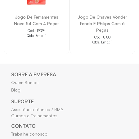
• Auxilia em instalações, manutenções e reposições
técnicas.
Jogo De Ferramentas
Jogo De Chaves Vonder
Nove 54 Com 4 Peças
Fenda E Philips Com 6
• Facilita a identificação das principais características
Peças
Cód.: 19094
pelo título.
Qtde. Emb.: 1
Cód.: 8180
Qtde. Emb.: 1
• Contribui para a padronização do cadastro de
produtos.
• Indicado para aplicações compatíveis com as
informações apresentadas.
SOBRE A EMPRESA
Quem Somos
• Ajuda na seleção correta do item conforme o projeto
Blog
ou necessidade técnica.
SUPORTE
Assistência Técnica / RMA
Cursos e Treinamentos
CONTATO
Trabalhe conosco