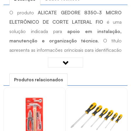
O produto
ALICATE GEDORE 8350-3 MICRO
ELETRÔNICO DE CORTE LATERAL FIO
é uma
solução indicada para
apoio em instalação,
manutenção e organização técnica
. O título
apresenta as informações principais para identificação
do item. Desenvolvido para apoiar
uso profissional
ou técnico conforme a aplicação do produto
, é
uma opção prática para cadastros, reposições e
Produtos relacionados
projetos técnicos que exigem compatibilidade com as
características informadas.
Quais os benefícios do ALICATE GEDORE 8350-3
MICRO ELETRÔNICO DE CORTE LATERAL FIO?