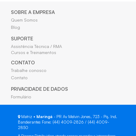
SOBRE A EMPRESA
Quem Somos
Blog
SUPORTE
Assistência Técnica / RMA
Cursos e Treinamentos
CONTATO
Trabalhe conosco
Contato
PRIVACIDADE DE DADOS
Formulário
Matriz •
Maringá
- PR Av Melvin Jones, 723 - Pq. Ind.
Bandeirantes Fone: (44) 4009-2826 / (44) 4009-
2850
A Dicomp Distribuidora atende apenas revendas e integradores