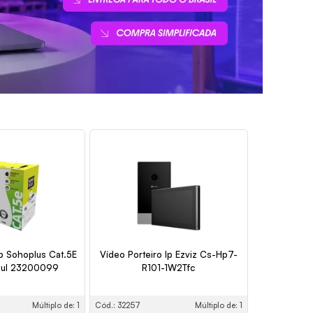
p Sohoplus Cat.5E
Vídeo Porteiro Ip Ezviz Cs-Hp7-
zul 23200099
R101-1W2Tfc
Múltiplo de: 1
Cód.: 32257
Múltiplo de: 1