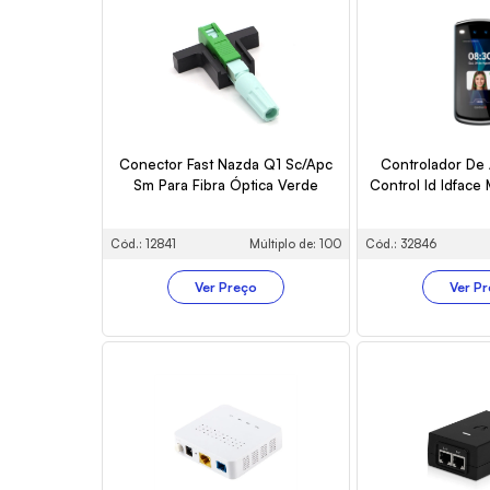
Conector Fast Nazda Q1 Sc/Apc
Controlador De 
Sm Para Fibra Óptica Verde
Control Id Idface
Cód.: 12841
Múltiplo de: 100
Cód.: 32846
Ver Preço
Ver P