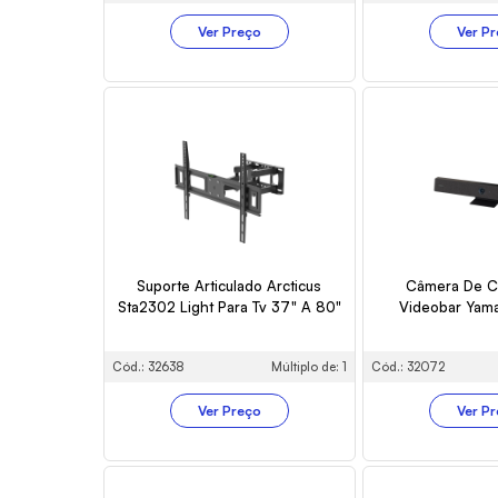
Ver Preço
Ver P
Suporte Articulado Arcticus
Câmera De C
Sta2302 Light Para Tv 37" A 80"
Videobar Yam
Cód.: 32638
Múltiplo de: 1
Cód.: 32072
Ver Preço
Ver P