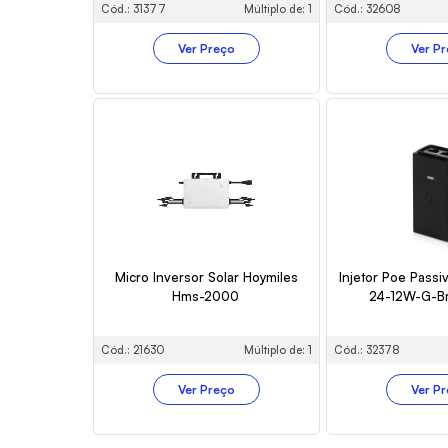
Cód.: 31377
Múltiplo de: 1
Cód.: 32608
Ver Preço
Ver P
Micro Inversor Solar Hoymiles
Injetor Poe Passi
Hms-2000
24-12W-G-B
Cód.: 21630
Múltiplo de: 1
Cód.: 32378
Ver Preço
Ver P