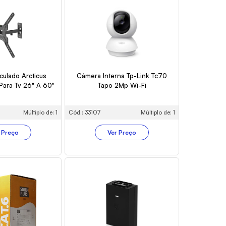
culado Arcticus
Câmera Interna Tp-Link Tc70
Para Tv 26" A 60"
Tapo 2Mp Wi-Fi
Múltiplo de: 1
Cód.: 33107
Múltiplo de: 1
 Preço
Ver Preço