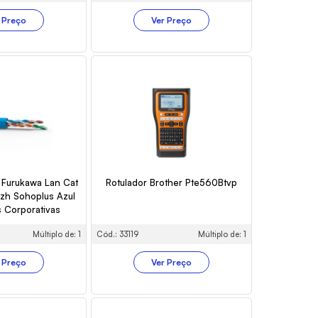
 Preço
Ver Preço
Furukawa Lan Cat
Rotulador Brother Pte560Btvp
szh Sohoplus Azul
 Corporativas
Múltiplo de: 1
Cód.: 33119
Múltiplo de: 1
 Preço
Ver Preço