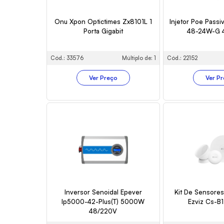
Onu Xpon Optictimes Zx8101L 1
Injetor Poe Passi
Porta Gigabit
48-24W-G 
Cód.: 33576
Múltiplo de: 1
Cód.: 22152
Ver Preço
Ver P
Inversor Senoidal Epever
Kit De Sensores
Ip5000-42-Plus(T) 5000W
Ezviz Cs-B
48/220V