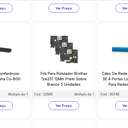
reço
Ver Preço
Ver
onferência
Fita Para Rotulador Brother
Cabo De Rede 
aha Cs-800
Tze231 12Mm Preto Sobre
5E 4 Portas L
Branco 3 Unidades
Para Redes
Múltiplo de: 1
Cód.: 22585
Múltiplo de: 1
Cód.: 36748
reço
Ver Preço
Ver