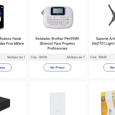
Acesso Facial
Rotulador Brother Ptm95Wt
Suporte Arti
 Max Prox Mifare
(Branco) Para Projetos
Sta3701 Light 
Profissionais
Múltiplo de: 1
Cód.: 36016
Múltiplo de: 1
Cód.: 32639
reço
Ver Preço
Ver