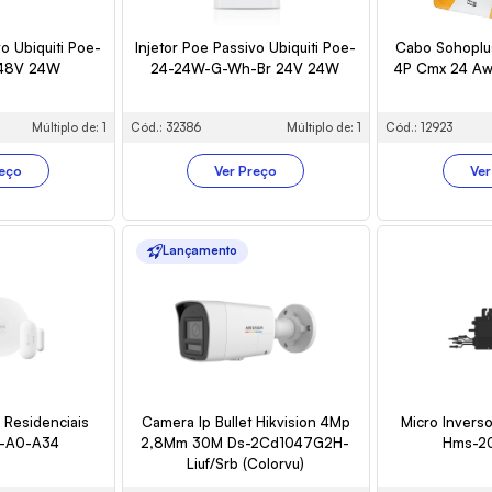
vo Ubiquiti Poe-
Injetor Poe Passivo Ubiquiti Poe-
Cabo Sohoplu
48V 24W
24-24W-G-Wh-Br 24V 24W
4P Cmx 24 Aw
Múltiplo de: 1
Cód.: 32386
Múltiplo de: 1
Cód.: 12923
reço
Ver Preço
Ver
Lançamento
 Residenciais
Camera Ip Bullet Hikvision 4Mp
Micro Inverso
1-A0-A34
2,8Mm 30M Ds-2Cd1047G2H-
Hms-2
Liuf/Srb (Colorvu)