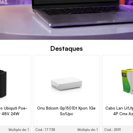
Destaques
vo Ubiquiti Poe-
Onu Bdcom Gp1501Dt Xpon 1Ge
Cabo Lan U/Ut
r 48V 24W
Sc/Upc
4P Cmx A
Múltiplo de: 1
Cód.: 17738
Múltiplo de: 1
Cód.: 2591