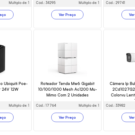
Múltiplo de: 1
Cód.: 34295
Múltiplo de: 1
Cód.: 29741
reço
Ver Preço
Ver
vo Ubiquiti Poe-
Roteador Tenda Mw6 Gigabit
Câmera Ip Bul
r 24V 12W
10/100/1000 Mesh Ac1200 Mu-
2Cd1027G2H
Mimo Com 2 Unidades
Colorvu Len
Múltiplo de: 1
Cód.: 17764
Múltiplo de: 1
Cód.: 33982
reço
Ver Preço
Ver