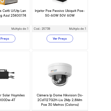
s Cat6 U/Utp Lan
Injetor Poe Passivo Ubiquiti Poe-
g Azul 23400174
50-60W 50V 60W
Múltiplo de: 1
Cód.: 25738
Múltiplo de: 1
 Preço
Ver Preço
r Solar Hoymiles
Câmera Ip Dome Hikvision Ds-
000Dw-4T
2Cd1127G2H-Liu 2Mp 2,8Mm
Poe 30 Metros (Colorvu)