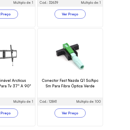
Múltiplo de: 1
Cód.: 32639
Múltiplo de: 1
 Preço
Ver Preço
inável Arcticus
Conector Fast Nazda Q1 Sc/Apc
Para Tv 37" A 90"
Sm Para Fibra Óptica Verde
Múltiplo de: 1
Cód.: 12841
Múltiplo de: 100
 Preço
Ver Preço