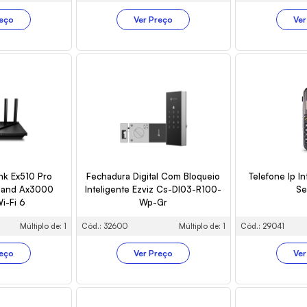
reço
Ver Preço
Ver
nk Ex510 Pro
Fechadura Digital Com Bloqueio
Telefone Ip In
 Band Ax3000
Inteligente Ezviz Cs-Dl03-R100-
Se
Wi-Fi 6
Wp-Gr
Múltiplo de: 1
Cód.: 32600
Múltiplo de: 1
Cód.: 29041
reço
Ver Preço
Ver