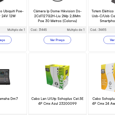
vo Ubiquiti Poe-
Câmera Ip Dome Hikvision Ds-
Totem Elétric
r 24V 12W
2Cd1127G2H-Liu 2Mp 2,8Mm
Usb-C/Usb Co
Poe 30 Metros (Colorvu)
Smartpho
Múltiplo de: 1
Cód.: 31445
Múltiplo de: 1
Cód.: 34415
reço
Ver Preço
Ver
 Yamaha Dm7
Cabo Lan U/Utp Sohoplus Cat.5E
Cabo Sohoplu
4P Cmx Azul 23200099
4P Cmx 24 Aw