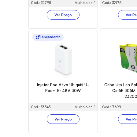
Cód.: 32795
Múltiplo de: 1
Cód.: 32175
Ver Preço
Ver P
Lançamento
Injetor Poe Ativo Ubiquiti U-
Cabo Utp Lan So
Poe+-Br 48V 30W
Cat5E 305M 
23200
Cód.: 33543
Múltiplo de: 1
Cód.: 7698
Ver Preço
Ver P