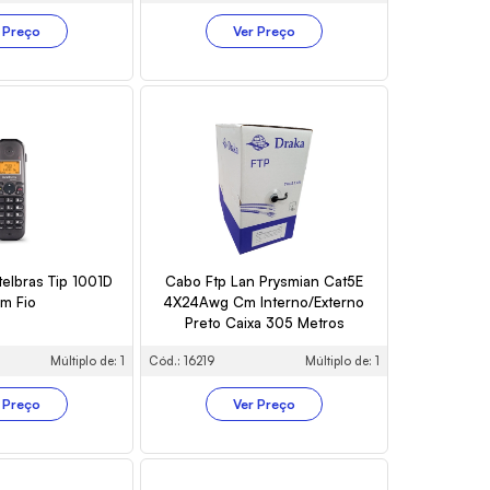
 Preço
Ver Preço
telbras Tip 1001D
Cabo Ftp Lan Prysmian Cat5E
m Fio
4X24Awg Cm Interno/Externo
Preto Caixa 305 Metros
Múltiplo de: 1
Cód.: 16219
Múltiplo de: 1
 Preço
Ver Preço