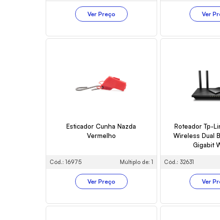
Ver Preço
Ver P
Esticador Cunha Nazda
Roteador Tp-Li
Vermelho
Wireless Dual
Gigabit 
Cód.: 16975
Múltiplo de: 1
Cód.: 32631
Ver Preço
Ver P