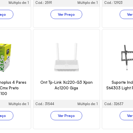
Múltiplo de: 1
Cód.: 2591
Múltiplo de: 1
Cód.: 12923
reço
Ver Preço
Ver
hoplus 4 Pares
Ont Tp-Link Xc220-G3 Xpon
Suporte Incl
Cmx Preto
Ac1200 Giga
Sti4303 Light 
100
Múltiplo de: 1
Cód.: 31544
Múltiplo de: 1
Cód.: 32637
reço
Ver Preço
Ver