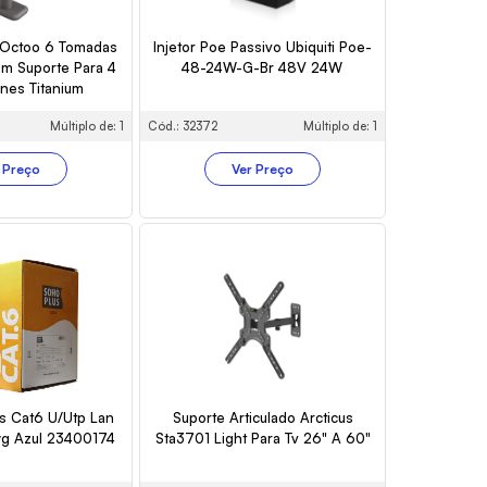
o Octoo 6 Tomadas
Injetor Poe Passivo Ubiquiti Poe-
m Suporte Para 4
48-24W-G-Br 48V 24W
nes Titanium
Múltiplo de: 1
Cód.: 32372
Múltiplo de: 1
 Preço
Ver Preço
s Cat6 U/Utp Lan
Suporte Articulado Arcticus
g Azul 23400174
Sta3701 Light Para Tv 26" A 60"