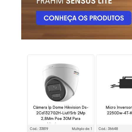
Câmera Ip Dome Hikvision Ds-
Micro Inverso
2Cd1327G2H-Liuf/Srb 2Mp
2250Dw-4T-Ki
2,8Mm Poe 30M Para
Monitoramento
Cód.: 33819
Múltiplo de: 1
Cód.: 36648