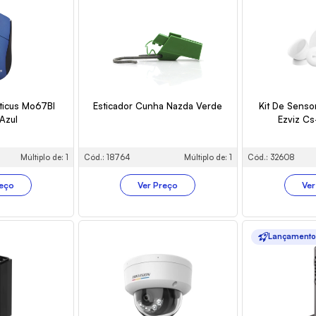
ticus Mo67Bl
Esticador Cunha Nazda Verde
Kit De Senso
 Azul
Ezviz C
Múltiplo de: 1
Cód.: 18764
Múltiplo de: 1
Cód.: 32608
reço
Ver Preço
Ver
Lançament