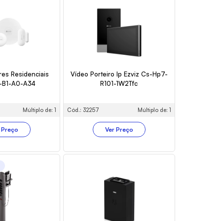
res Residenciais
Vídeo Porteiro Ip Ezviz Cs-Hp7-
s-B1-A0-A34
R101-1W2Tfc
Múltiplo de: 1
Cód.: 32257
Múltiplo de: 1
 Preço
Ver Preço
o