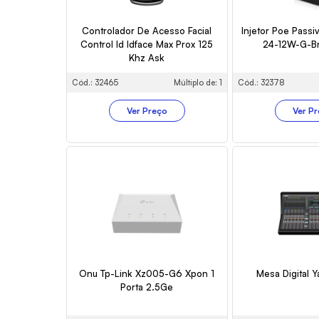
Controlador De Acesso Facial
Injetor Poe Passi
Control Id Idface Max Prox 125
24-12W-G-B
Khz Ask
Cód.: 32465
Múltiplo de: 1
Cód.: 32378
Ver Preço
Ver P
Onu Tp-Link Xz005-G6 Xpon 1
Mesa Digital
Porta 2.5Ge