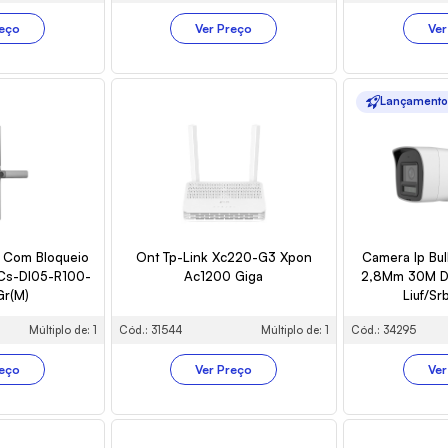
reço
Ver Preço
Ver
Lançament
l Com Bloqueio
Ont Tp-Link Xc220-G3 Xpon
Camera Ip Bul
z Cs-Dl05-R100-
Ac1200 Giga
2,8Mm 30M 
r(M)
Liuf/Sr
Múltiplo de: 1
Cód.: 31544
Múltiplo de: 1
Cód.: 34295
reço
Ver Preço
Ver