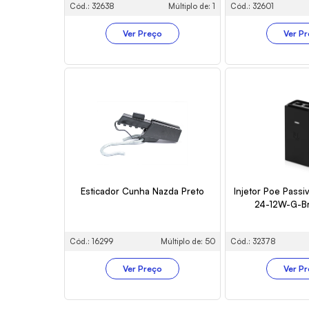
Cód.: 32638
Múltiplo de: 1
Cód.: 32601
Ver Preço
Ver P
Esticador Cunha Nazda Preto
Injetor Poe Passi
24-12W-G-B
Cód.: 16299
Múltiplo de: 50
Cód.: 32378
Ver Preço
Ver P