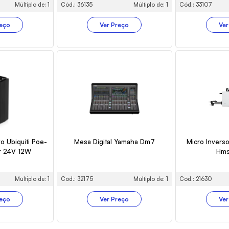
Múltiplo de: 1
Cód.: 36135
Múltiplo de: 1
Cód.: 33107
reço
Ver Preço
Ver
vo Ubiquiti Poe-
Mesa Digital Yamaha Dm7
Micro Inverso
r 24V 12W
Hm
Múltiplo de: 1
Cód.: 32175
Múltiplo de: 1
Cód.: 21630
reço
Ver Preço
Ver