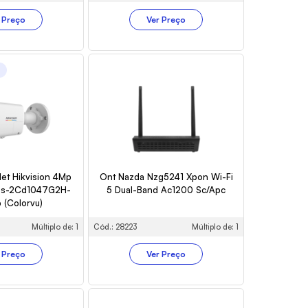
 Preço
Ver Preço
o
let Hikvision 4Mp
Ont Nazda Nzg5241 Xpon Wi-Fi
Ds-2Cd1047G2H-
5 Dual-Band Ac1200 Sc/Apc
b (Colorvu)
Múltiplo de: 1
Cód.: 28223
Múltiplo de: 1
 Preço
Ver Preço