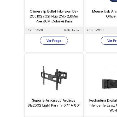
Câmera Ip Bullet Hikvision Ds-
Mouse Usb Arc
2Cd1027G2H-Liu 2Mp 2,8Mm
Office
Poe 30M Colorvu Para
Monitoramento
Cód.: 33601
Múltiplo de: 1
Cód.: 22130
Ver Preço
Ver P
Suporte Articulado Arcticus
Fechadura Digita
Sta2302 Light Para Tv 37" A 80"
Inteligente Ezvi
Wp-