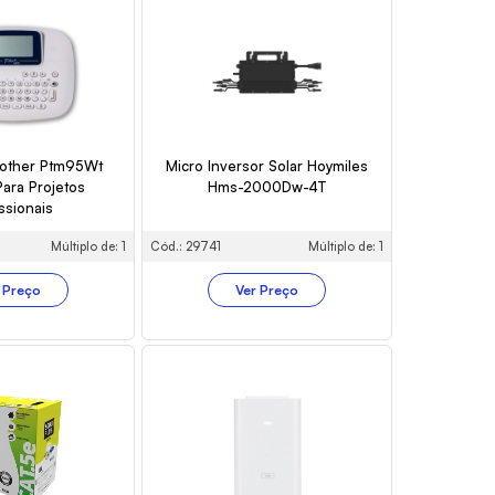
rother Ptm95Wt
Micro Inversor Solar Hoymiles
Para Projetos
Hms-2000Dw-4T
ssionais
Múltiplo de: 1
Cód.: 29741
Múltiplo de: 1
 Preço
Ver Preço