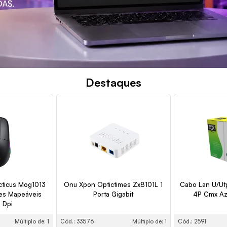
Destaques
ticus Mog1013
Onu Xpon Optictimes Zx8101L 1
Cabo Lan U/Ut
es Mapeáveis
Porta Gigabit
4P Cmx A
 Dpi
Múltiplo de: 1
Cód.: 33576
Múltiplo de: 1
Cód.: 2591