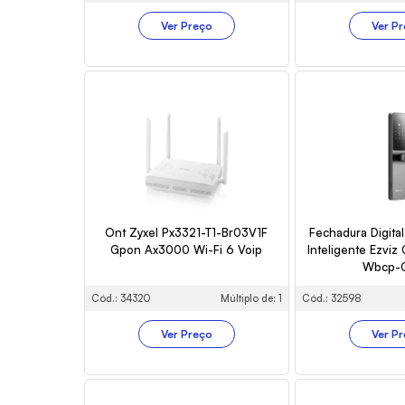
Ver Preço
Ver P
Ont Zyxel Px3321-T1-Br03V1F
Fechadura Digita
Gpon Ax3000 Wi-Fi 6 Voip
Inteligente Ezvi
Wbcp-G
Cód.: 34320
Múltiplo de: 1
Cód.: 32598
Ver Preço
Ver P