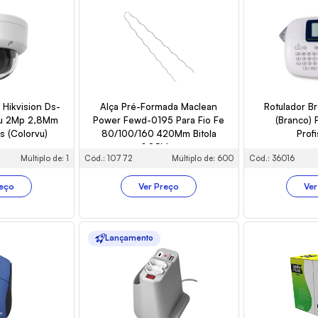
Hikvision Ds-
Alça Pré-Formada Maclean
Rotulador B
u 2Mp 2,8Mm
Power Fewd-0195 Para Fio Fe
(Branco) 
s (Colorvu)
80/100/160 420Mm Bitola
Profi
1,85Mm
Múltiplo de: 1
Cód.: 10772
Múltiplo de: 600
Cód.: 36016
reço
Ver Preço
Ver
Lançamento