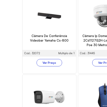
Câmera De Conferência
Câmera Ip Dome 
Videobar Yamaha Cs-800
2Cd1127G2H-Li
Poe 30 Metro
Cód.: 32072
Múltiplo de: 1
Cód.: 31445
Ver Preço
Ver P