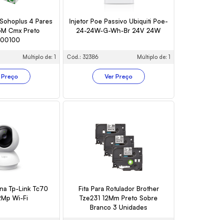
Sohoplus 4 Pares
Injetor Poe Passivo Ubiquiti Poe-
5M Cmx Preto
24-24W-G-Wh-Br 24V 24W
200100
Múltiplo de: 1
Cód.: 32386
Múltiplo de: 1
 Preço
Ver Preço
na Tp-Link Tc70
Fita Para Rotulador Brother
2Mp Wi-Fi
Tze231 12Mm Preto Sobre
Branco 3 Unidades