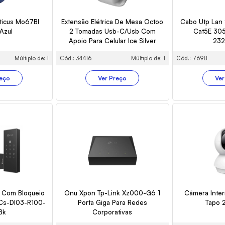
ticus Mo67Bl
Extensão Elétrica De Mesa Octoo
Cabo Utp Lan 
 Azul
2 Tomadas Usb-C/Usb Com
Cat5E 30
Apoio Para Celular Ice Silver
23
Múltiplo de: 1
Cód.: 34416
Múltiplo de: 1
Cód.: 7698
reço
Ver Preço
Ver
l Com Bloqueio
Onu Xpon Tp-Link Xz000-G6 1
Câmera Inter
z Cs-Dl03-R100-
Porta Giga Para Redes
Tapo 
Bk
Corporativas